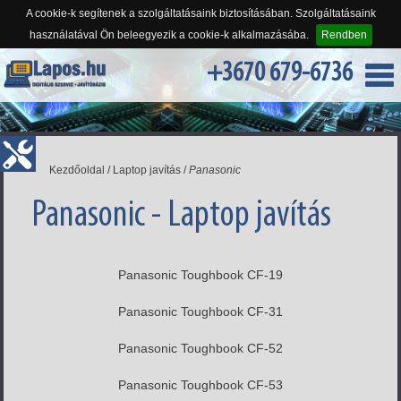
A cookie-k segítenek a szolgáltatásaink biztosításában. Szolgáltatásaink
használatával Ön beleegyezik a cookie-k alkalmazásába.
Rendben
+3670 679-6736
Kezdőoldal
/
Laptop javítás
/
Panasonic
Panasonic - Laptop javítás
Panasonic Toughbook CF-19
Panasonic Toughbook CF-31
Panasonic Toughbook CF-52
Panasonic Toughbook CF-53