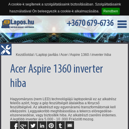
A cookie-k segítenek a szolgáltatásaink biztosításában. Szolgáltatásaink
használatával Ön beleegyezik a cookie-k alkalmazásába.
Rendben
+3670 679-6736
Kezdőoldal
/
Laptop javítás
/
Acer
/
Aspire 1360
/
inverter hiba
Acer Aspire 1360 inverter
hiba
Hagyományos (nem LED) technológiájú laptopoknál ez az alkatrész
felelős azért, hogy a gép feszültségét átalakítsa a fénycső
feszültségévé. Az alkatrészt egy egyenáramú transzformátornak kell
elképzelni. Leggyakoribb meghibásodása a tekercs elöregedése-
elszenesedése, vagy biztosíték hiba. Az alkatrészt cserélni érdemes.
A legtöbb inverter ára 5.000 - 10 .000 Ft között mozog.