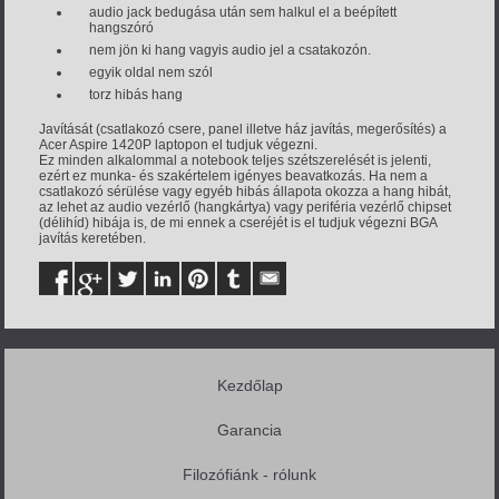
audio jack bedugása után sem halkul el a beépített
hangszóró
nem jön ki hang vagyis audio jel a csatakozón.
egyik oldal nem szól
torz hibás hang
Javítását (csatlakozó csere, panel illetve ház javítás, megerősítés) a
Acer Aspire 1420P laptopon el tudjuk végezni.
Ez minden alkalommal a notebook teljes szétszerelését is jelenti,
ezért ez munka- és szakértelem igényes beavatkozás. Ha nem a
csatlakozó sérülése vagy egyéb hibás állapota okozza a hang hibát,
az lehet az audio vezérlő (hangkártya) vagy periféria vezérlő chipset
(délihíd) hibája is, de mi ennek a cseréjét is el tudjuk végezni BGA
javítás keretében.
Kezdőlap
Garancia
Filozófiánk - rólunk