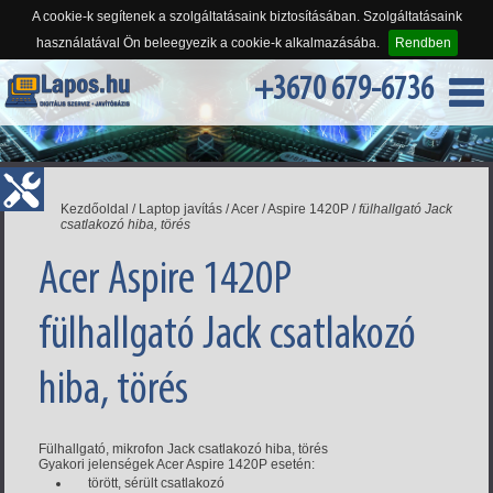
A cookie-k segítenek a szolgáltatásaink biztosításában. Szolgáltatásaink
használatával Ön beleegyezik a cookie-k alkalmazásába.
Rendben
+3670 679-6736
Kezdőoldal
/
Laptop javítás
/
Acer
/
Aspire 1420P
/
fülhallgató Jack
csatlakozó hiba, törés
Acer Aspire 1420P
fülhallgató Jack csatlakozó
hiba, törés
Fülhallgató, mikrofon Jack csatlakozó hiba, törés
Gyakori jelenségek Acer Aspire 1420P esetén:
törött, sérült csatlakozó