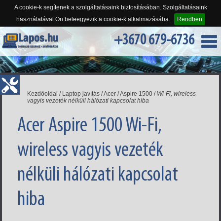
A cookie-k segítenek a szolgáltatásaink biztosításában. Szolgáltatásaink
használatával Ön beleegyezik a cookie-k alkalmazásába.
Rendben
+3670 679-6736
Kezdőoldal
/
Laptop javítás
/
Acer
/
Aspire 1500
/
Wi-Fi, wireless
vagyis vezeték nélküli hálózati kapcsolat hiba
Acer Aspire 1500 Wi-Fi,
wireless vagyis vezeték
nélküli hálózati kapcsolat
hiba