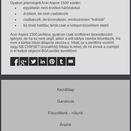
Gyakori jelenségek Acer Aspire 1500 esetén:
egyáltalán nem érzékel hálózatokat
érzékeli, de nem csatlakozik
csatlakozik, de bizonytalan, rendszeresen "ledobál"
túl rövid hatótáv, tehát csak a hotspot közelében stabil
Acer Aspire 1500 javítása, gyakran csak szoftveres beavatkozást
igényel, de ha ez nem segít, akkor a wifi kártya cseréje következik. Ha
nem a kártya hibás állapota okozza a hibát, az a periféria vezérlő
vagy NB CHIPSET (északihíd) hibája is lehet, de mi ennek a cseréjét
is el tudjuk végezni BGA javítás keretében.
Kezdőlap
Garancia
Filozófiánk - rólunk
Áraink