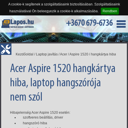
A cookie-k segítenek a szolgáltatásaink biztosításában. Szolgáltatásaink
használatával Ön beleegyezik a cookie-k alkalmazásába.
Rendben
+3670 679-6736
Kezdőoldal
/
Laptop javítás
/
Acer
/
Aspire 1520
/
hangkártya hiba
Acer Aspire 1520 hangkártya
hiba, laptop hangszórója
nem szól
Hibajelenség Acer Aspire 1520 esetén:
szoftveres beállítás, driver
hangszóró hiba