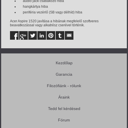
audio jack csatlakozó hiba
hangkártya hiba
periféria vezérlő (SB vagy délhíd) hiba
Acer Aspire 1520 javítása a hibának megfelelő szoftveres
beavatkozással vagy alkatrész cserével történik.
Kezdőlap
Garancia
Filozófiánk - rólunk
Áraink
Tedd fel kérdésed
Fórum