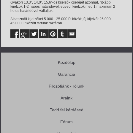
Gyakori 13,3", 14,0", 15,6"-os kijelzők cseréjét azonnal, ritkább
kijelzők 1-2 napos határidővel, egyedi kijelzők meg 1 maximum 2
hetes határidővel vállaljuk.
A használt kijelzőket 5.000 - 25.000 Ft között, új kijelzőt 25.000 -
45.000 Ft között tartunk raktáron.
Kezdőlap
Garancia
Filozófiánk - rólunk
Áraink
Tedd fel kérdésed
Fórum