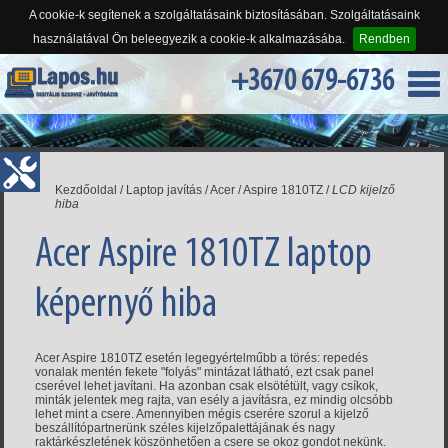
A cookie-k segítenek a szolgáltatásaink biztosításában. Szolgáltatásaink
használatával Ön beleegyezik a cookie-k alkalmazásába.
Rendben
+3670 679-6736
Kezdőoldal
/
Laptop javítás
/
Acer
/
Aspire 1810TZ
/
LCD kijelző
hiba
Acer Aspire 1810TZ laptop
képernyő hiba
Acer Aspire 1810TZ esetén legegyértelműbb a törés: repedés
vonalak mentén fekete "folyás" mintázat látható, ezt csak panel
cserével lehet javítani. Ha azonban csak elsötétült, vagy csíkok,
minták jelentek meg rajta, van esély a javításra, ez mindig olcsóbb
lehet mint a csere. Amennyiben mégis cserére szorul a kijelző
beszállítópartnerünk széles kijelzőpalettájának és nagy
raktárkészletének köszönhetően a csere se okoz gondot nekünk.