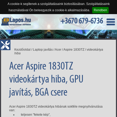
A cookie-k segítenek a szolgáltatásaink biztosításában. Szolgáltatásaink
használatával Ön beleegyezik a cookie-k alkalmazásába.
Rendben
+3670 679-6736
Kezdőoldal
/
Laptop javítás
/
Acer
/
Aspire 1830TZ
/
videokártya
hiba
Acer Aspire 1830TZ
videokártya hiba, GPU
javítás, BGA csere
Acer Aspire 1830TZ videokártya hibának sokféle megnyilvánulása
van:
teljesen "fekete kép",