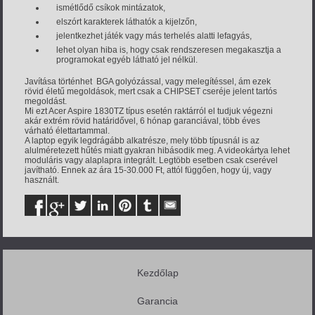
ismétlődő csíkok mintázatok,
elszórt karakterek láthatók a kijelzőn,
jelentkezhet játék vagy más terhelés alatti lefagyás,
lehet olyan hiba is, hogy csak rendszeresen megakasztja a
programokat egyéb látható jel nélkül.
Javítása történhet BGA golyózással, vagy melegítéssel, ám ezek
rövid életű megoldások, mert csak a CHIPSET cseréje jelent tartós
megoldást.
Mi ezt Acer Aspire 1830TZ típus esetén raktárról el tudjuk végezni
akár extrém rövid határidővel, 6 hónap garanciával, több éves
várható élettartammal.
A laptop egyik legdrágább alkatrésze, mely több típusnál is az
alulméretezett hűtés miatt gyakran hibásodik meg. A videokártya lehet
moduláris vagy alaplapra integrált. Legtöbb esetben csak cserével
javítható. Ennek az ára 15-30.000 Ft, attól függően, hogy új, vagy
használt.
Kezdőlap
Garancia