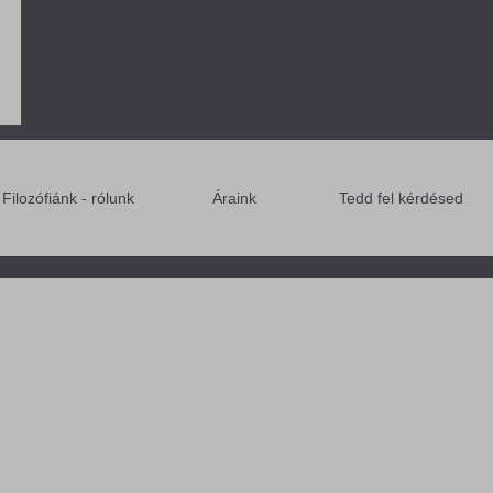
Filozófiánk - rólunk
Áraink
Tedd fel kérdésed