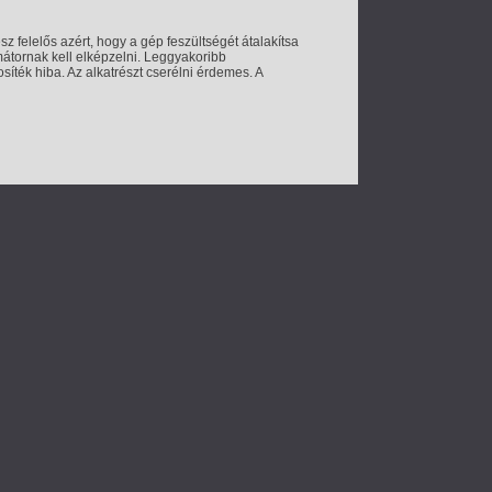
felelős azért, hogy a gép feszültségét átalakítsa
mátornak kell elképzelni. Leggyakoribb
ték hiba. Az alkatrészt cserélni érdemes. A