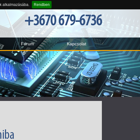
-k alkalmazásába.
Rendben
+3670 679-6736
Fórum
Kapcsolat
hiba