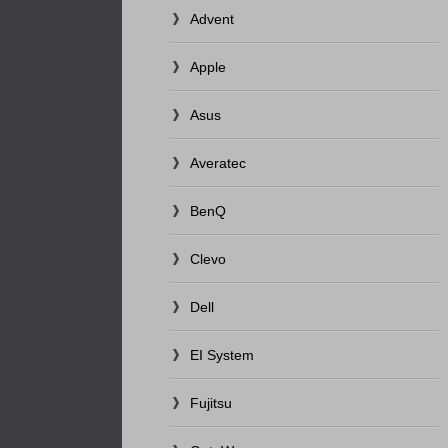
Advent
Apple
Asus
Averatec
BenQ
Clevo
Dell
EI System
Fujitsu