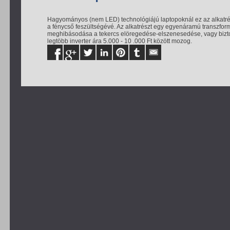
Hagyományos (nem LED) technológiájú laptopoknál ez az alkatrész 
a fénycső feszültségévé. Az alkatrészt egy egyenáramú transzfor
meghibásodása a tekercs elöregedése-elszenesedése, vagy biztosí
legtöbb inverter ára 5.000 - 10 .000 Ft között mozog.