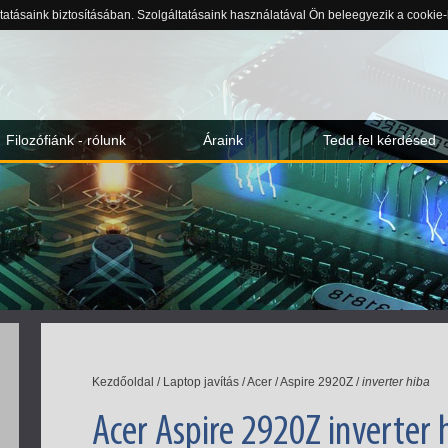
ltatásaink biztosításában. Szolgáltatásaink használatával Ön beleegyezik a cookie
Filozófiánk - rólunk
Áraink
Tedd fel kérdésed
Kezdőoldal
/
Laptop javítás
/
Acer
/
Aspire 2920Z
/
inverter hiba
Acer Aspire 2920Z inverter 