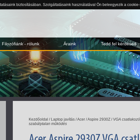
ltatásaink biztosításában. Szolgáltatásaink használatával Ön beleegyezik a cookie
Filozófiánk - rólunk
Áraink
Tedd fel kérdésed
Kezdőoldal
/
Laptop javítás
/
Acer
/
Aspire 2930Z
/
VGA csatlakozó 
szabálytalan működés
Acer Aspire 2930Z VGA csat