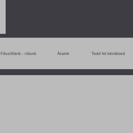
Filozófiánk - rólunk
Áraink
Tedd fel kérdésed