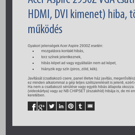
HDMI, DVI kimenet) hiba, tö
működés
Gyakori jelenségek Acer Aspire 2930Z esetén:
mozgatásra kontakt hibás,
torz színek jelentkeznek,
hibás képet ad vagy egyáltalán nem ad képet,
hiányzik egy szín (piros, zöld, kék).
Javítását (csatlakozó csere, panel illetve ház javítás, megerősíté
ez minden alkalommal a gép teljes szétszerelését is jelenti, ezé
Ha nem a csatlakozó sérülése vagy egyéb hibás állapota okozza 
(videokártya) vagy az NB CHIPSET (északihíd) hibája is, de mi enn
keretében.