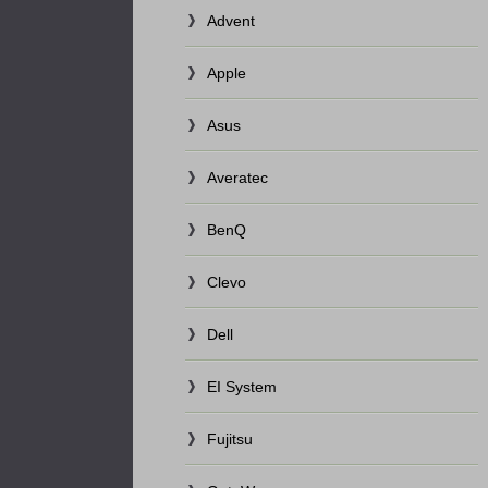
Advent
Apple
Asus
Averatec
BenQ
Clevo
Dell
EI System
Fujitsu