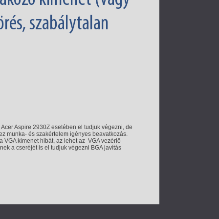
rés, szabálytalan
s) Acer Aspire 2930Z esetében el tudjuk végezni, de
rt ez munka- és szakértelem igényes beavatkozás.
a VGA kimenet hibát, az lehet az VGA vezérlő
ek a cseréjét is el tudjuk végezni BGA javítás