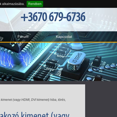
-k alkalmazásába.
Rendben
+3670 679-6736
Fórum
Kapcsolat
kimenet (vagy HDMI, DVI kimenet) hiba, törés,
lakozó kimenet (vagy