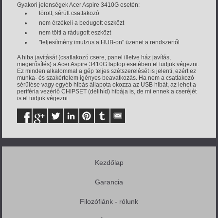
Gyakori jelenségek Acer Aspire 3410G esetén:
törött, sérült csatlakozó
nem érzékeli a bedugott eszközt
nem tölti a rádugott eszközt
"teljesítmény imulzus a HUB-on" üzenet a rendszertől
A hiba javítását (csatlakozó csere, panel illetve ház javítás,
megerősítés) a Acer Aspire 3410G laptop esetében el tudjuk végezni.
Ez minden alkalommal a gép teljes szétszerelését is jelenti, ezért ez
munka- és szakértelem igényes beavatkozás. Ha nem a csatlakozó
sérülése vagy egyéb hibás állapota okozza az USB hibát, az lehet a
periféria vezérlő CHIPSET (délihíd) hibája is, de mi ennek a cseréjét
is el tudjuk végezni.
Kezdőlap
Garancia
Filozófiánk - rólunk