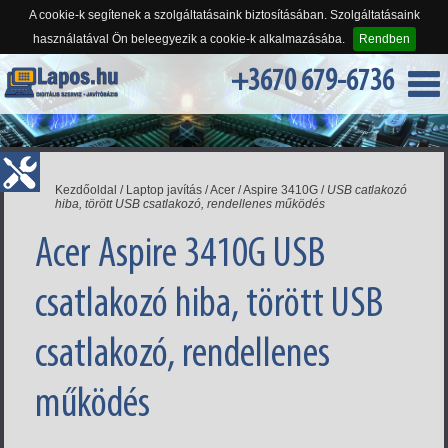
A cookie-k segítenek a szolgáltatásaink biztosításában. Szolgáltatásaink
használatával Ön beleegyezik a cookie-k alkalmazásába.
Rendben
+3670 679-6736
Kezdőoldal
/
Laptop javítás
/
Acer
/
Aspire 3410G
/
USB catlakozó
hiba, törött USB csatlakozó, rendellenes működés
Acer Aspire 3410G USB
csatlakozó hiba, törött USB
csatlakozó, rendellenes
működés