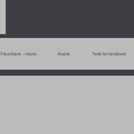
Filozófiánk - rólunk
Áraink
Tedd fel kérdésed