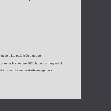
jut be a tápfeszültség a gépbe.
erősítés) a Acer Aspire 3630 laptopon meg tudjuk
ért ez is munka- és szakértelem igényes