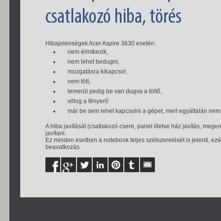
csatlakozó hiba, törés
Hibajelenségek Acer Aspire 3630 esetén:
nem érintkezik,
nem lehet bedugni,
mozgatásra kikapcsol,
nem tölt,
lemerül pedig be van dugva a töltő,
villog a fényerő
már be sem lehet kapcsolni a gépet, mert egyáltalán nem 
A hiba javítását (csatlakozó csere, panel illetve ház javítás, meg
javítani.
Ez minden esetben a notebook teljes szétszerelését is jelenti, ez
beavatkozás.