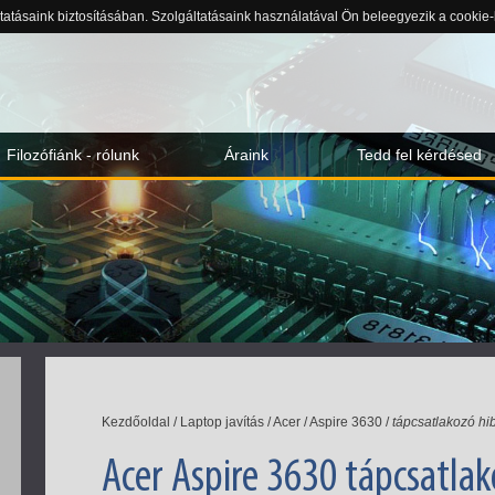
ltatásaink biztosításában. Szolgáltatásaink használatával Ön beleegyezik a cookie
Filozófiánk - rólunk
Áraink
Tedd fel kérdésed
Kezdőoldal
/
Laptop javítás
/
Acer
/
Aspire 3630
/
tápcsatlakozó hib
Acer Aspire 3630 tápcsatlako