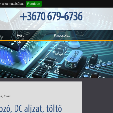
-k alkalmazásába.
Rendben
+3670 679-6736
Fórum
Kapcsolat
a, törés
zó, DC aljzat, töltő