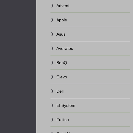
Advent
Apple
Asus
Averatec
BenQ
Clevo
Dell
EI System
Fujitsu