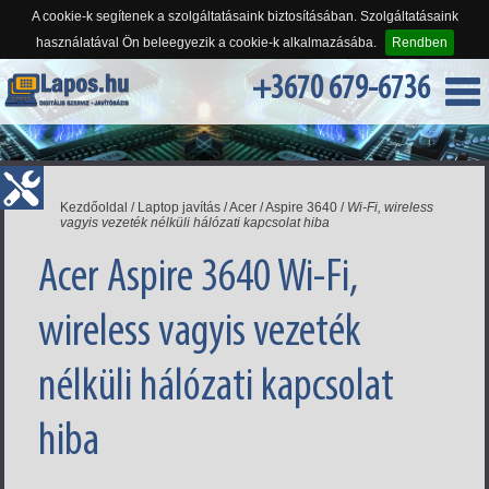
A cookie-k segítenek a szolgáltatásaink biztosításában. Szolgáltatásaink
használatával Ön beleegyezik a cookie-k alkalmazásába.
Rendben
+3670 679-6736
Kezdőoldal
/
Laptop javítás
/
Acer
/
Aspire 3640
/
Wi-Fi, wireless
vagyis vezeték nélküli hálózati kapcsolat hiba
Acer Aspire 3640 Wi-Fi,
wireless vagyis vezeték
nélküli hálózati kapcsolat
hiba