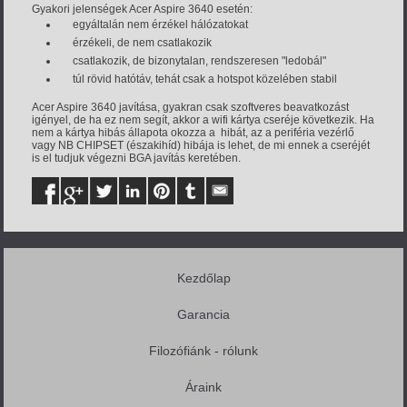
Gyakori jelenségek Acer Aspire 3640 esetén:
egyáltalán nem érzékel hálózatokat
érzékeli, de nem csatlakozik
csatlakozik, de bizonytalan, rendszeresen "ledobál"
túl rövid hatótáv, tehát csak a hotspot közelében stabil
Acer Aspire 3640 javítása, gyakran csak szoftveres beavatkozást
igényel, de ha ez nem segít, akkor a wifi kártya cseréje következik. Ha
nem a kártya hibás állapota okozza a hibát, az a periféria vezérlő
vagy NB CHIPSET (északihíd) hibája is lehet, de mi ennek a cseréjét
is el tudjuk végezni BGA javítás keretében.
Kezdőlap
Garancia
Filozófiánk - rólunk
Áraink