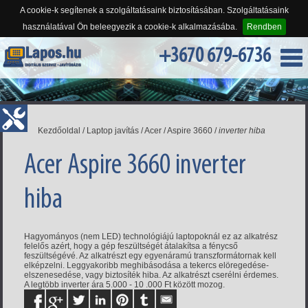
A cookie-k segítenek a szolgáltatásaink biztosításában. Szolgáltatásaink
használatával Ön beleegyezik a cookie-k alkalmazásába.
Rendben
+3670 679-6736
Kezdőoldal
/
Laptop javítás
/
Acer
/
Aspire 3660
/
inverter hiba
Acer Aspire 3660 inverter
hiba
Hagyományos (nem LED) technológiájú laptopoknál ez az alkatrész
felelős azért, hogy a gép feszültségét átalakítsa a fénycső
feszültségévé. Az alkatrészt egy egyenáramú transzformátornak kell
elképzelni. Leggyakoribb meghibásodása a tekercs elöregedése-
elszenesedése, vagy biztosíték hiba. Az alkatrészt cserélni érdemes.
A legtöbb inverter ára 5.000 - 10 .000 Ft között mozog.