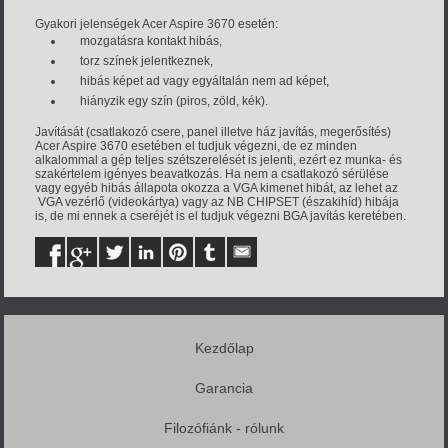
Gyakori jelenségek Acer Aspire 3670 esetén:
mozgatásra kontakt hibás,
torz színek jelentkeznek,
hibás képet ad vagy egyáltalán nem ad képet,
hiányzik egy szín (piros, zöld, kék).
Javítását (csatlakozó csere, panel illetve ház javítás, megerősítés)
Acer Aspire 3670 esetében el tudjuk végezni, de ez minden
alkalommal a gép teljes szétszerelését is jelenti, ezért ez munka- és
szakértelem igényes beavatkozás. Ha nem a csatlakozó sérülése
vagy egyéb hibás állapota okozza a VGA kimenet hibát, az lehet az
VGA vezérlő (videokártya) vagy az NB CHIPSET (északihíd) hibája
is, de mi ennek a cseréjét is el tudjuk végezni BGA javítás keretében.
Kezdőlap
Garancia
Filozófiánk - rólunk