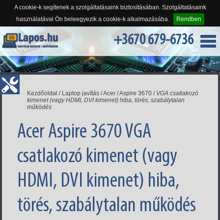
A cookie-k segítenek a szolgáltatásaink biztosításában. Szolgáltatásaink
használatával Ön beleegyezik a cookie-k alkalmazásába.
Rendben
+3670 679-6736
Kezdőoldal
/
Laptop javítás
/
Acer
/
Aspire 3670
/
VGA csatlakozó
kimenet (vagy HDMI, DVI kimenet) hiba, törés, szabálytalan
működés
Acer Aspire 3670 VGA
csatlakozó kimenet (vagy
HDMI, DVI kimenet) hiba,
törés, szabálytalan működés