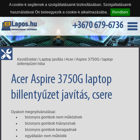
A cookie-k segítenek a szolgáltatásaink biztosításában. Szolgáltatásaink
használatával Ön beleegyezik a cookie-k alkalmazásába.
Rendben
+3670 679-6736
Kezdőoldal
/
Laptop javítás
/
Acer
/
Aspire 3750G
/
laptop
billentyűzet hiba
Acer Aspire 3750G laptop
billentyűzet javítás, csere
Gyakori megnyilvánulásai:
bizonyos gombok nem működnek
bizonyos gombok hiányoznak
bizonyos gombok beragadnak
egyáltalán nem működik