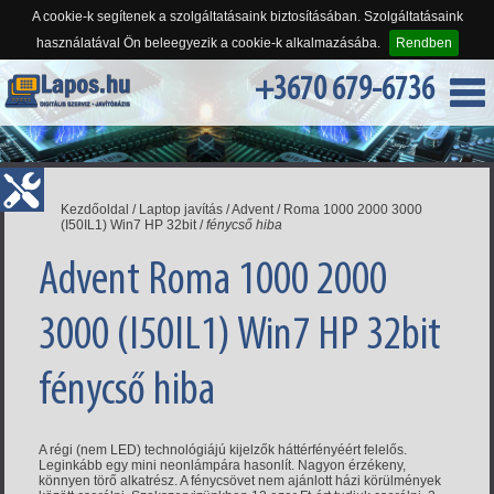
A cookie-k segítenek a szolgáltatásaink biztosításában. Szolgáltatásaink
használatával Ön beleegyezik a cookie-k alkalmazásába.
Rendben
+3670 679-6736
Kezdőoldal
/
Laptop javítás
/
Advent
/
Roma 1000 2000 3000
(I50IL1) Win7 HP 32bit
/
fénycső hiba
Advent Roma 1000 2000
3000 (I50IL1) Win7 HP 32bit
fénycső hiba
A régi (nem LED) technológiájú kijelzők háttérfényéért felelős.
Leginkább egy mini neonlámpára hasonlít. Nagyon érzékeny,
könnyen törő alkatrész. A fénycsövet nem ajánlott házi körülmények