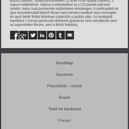
között cserélni. Szakszervizünkben 12 ezer Ft-ért tudjuk cserélni, 2
napos határidővel. Sajnos a művelethez az LCD panelt szét kell
szedni, mely csak pormentes műhelyben lehetséges. A szétszedett és
újra összeillesztett kijelző fénye nem minden esetben lesz homogén
és apró fehér foltok lehetnek a kijelzőn a javítás után. Az elvégzett
munkára 1 hónap garanciát vállalunk (garancia nem vonatkozik sem
az egyenletlen fényre, sem a fehér foltokra).
Kezdőlap
Garancia
Filozófiánk - rólunk
Áraink
Tedd fel kérdésed
Fórum