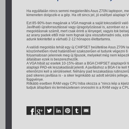
Ha egyáltalán nincs semmi megjelenítés Asus Z70N laptopon, meg
kimeneten dolgozik-e a gép. Ha ott sincs jel, jó eséllyel alaplap
Ezt 85-90%-ban magának a VGA magnak a saját tokozatáról való (h
Javítható újraforrasztással vagy újragolyózással is, azonban ez a 
megoldásnak számít, mert csak érinti a lényeget, vagyis tok belse
az arany padek ettől már nem fognak újra visszaforradni oda, ez
adunk tekintettel a várható 2-12 hónapos élettartamra.
A valódi megoldás tehát egy új CHIPSET beültetése Asus Z70N la
köszönhetően rövid határidővel szakszerűen el tudunk végezni 
folyamatosan jelennek meg új típusok, melyeket még nem képezik 
általában ezek is beszerezhezők.
A VGA hibát az esetek 10-15%-ában a BGA CHIPSET alaplapról tö
alaplapi PAD-ek leszakadását jelenti. A javításhoz a BGA-t le kell 
ellenőrizni kell a sérüléseket. Néhány pad leszakadása rutinszerű
pad sikeres javítása is - a siker leginkább az adott sérülés jellege
függvénye.
Ritkább esetben RAM vagy CPU hiba okozza a “nincs kép a kijelző
tudjuk állapítani és természetesen orvosolni is a RAM vagy a CPU