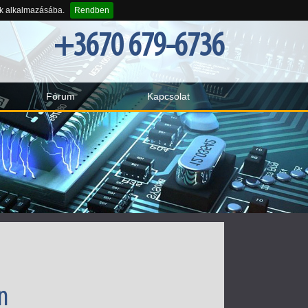
-k alkalmazásába.
Rendben
+3670 679-6736
Fórum
Kapcsolat
n