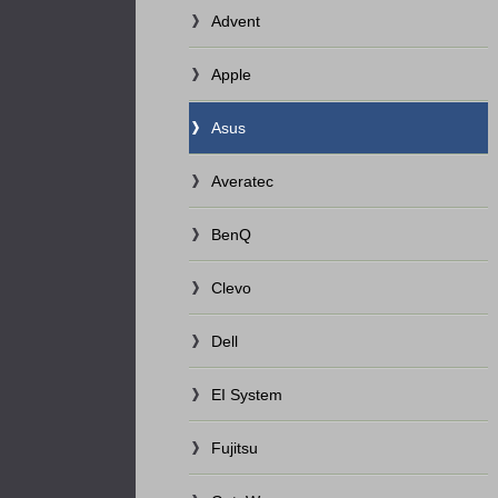
Advent
Apple
Asus
Averatec
BenQ
Clevo
Dell
EI System
Fujitsu