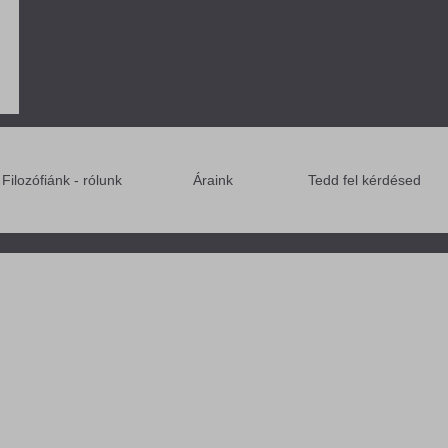
Filozófiánk - rólunk
Áraink
Tedd fel kérdésed