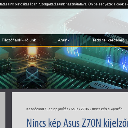
ltatásaink biztosításában. Szolgáltatásaink használatával Ön beleegyezik a cookie
Filozófiánk - rólunk
Áraink
Tedd fel kérdésed
Kezdőoldal
/
Laptop javítás
/
Asus
/
Z70N
/
nincs kép a kijelzőn
Nincs kép Asus Z70N kijelző