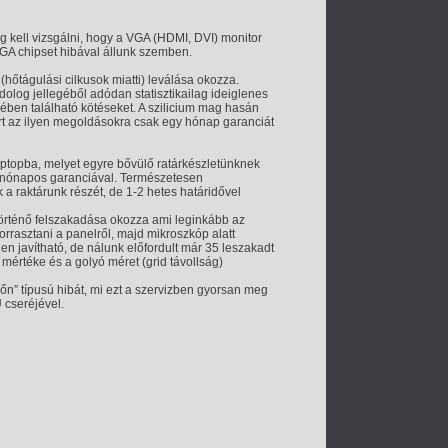
 kell vizsgálni, hogy a VGA (HDMI, DVI) monitor
i VGA chipset hibával állunk szemben.
őtágulási cilkusok miatti) leválása okozza.
dolog jellegéből adódan statisztikailag ideiglenes
jében található kötéseket. A szilicium mag hasán
ért az ilyen megoldásokra csak egy hónap garanciát
ptopba, melyet egyre bővülő ratárkészletünknek
6 nónapos garanciával. Természetesen
a raktárunk részét, de 1-2 hetes határidővel
rténő felszakadása okozza ami leginkább az
forrasztani a panelről, majd mikroszkóp alatt
en javítható, de nálunk előfordult már 35 leszakadt
, mértéke és a golyó méret (grid távollság)
n” típusú hibát, mi ezt a szervizben gyorsan meg
 cseréjével.