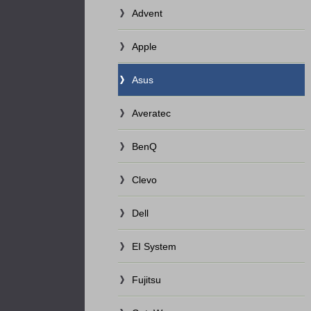
Advent
Apple
Asus
Averatec
BenQ
Clevo
Dell
EI System
Fujitsu