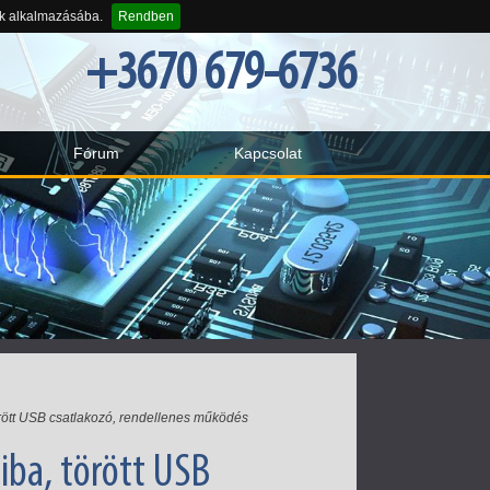
-k alkalmazásába.
Rendben
+3670 679-6736
Fórum
Kapcsolat
rött USB csatlakozó, rendellenes működés
iba, törött USB