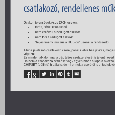
csatlakozó, rendellenes mű
Gyakori jelenségek Asus Z70N esetén:
törött, sérült csatlakozó
nem érzékeli a bedugott eszközt
nem tölti a rádugott eszközt
"teljesítmény imulzus a HUB-on" üzenet a rendszertől
A hiba javítását (csatlakozó csere, panel illetve ház javítás, meg
végezni.
Ez minden alkalommal a gép teljes szétszerelését is jelenti, ezé
Ha nem a csatlakozó sérülése vagy egyéb hibás állapota okozza az
CHIPSET (délihíd) hibája is, de mi ennek a cseréjét is el tudjuk v