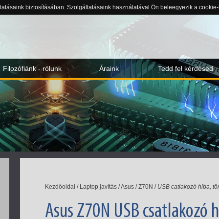
ltatásaink biztosításában. Szolgáltatásaink használatával Ön beleegyezik a cookie
Filozófiánk - rólunk
Áraink
Tedd fel kérdésed
Kezdőoldal
/
Laptop javítás
/
Asus
/
Z70N
/
USB catlakozó hiba, tö
Asus Z70N USB csatlakozó h