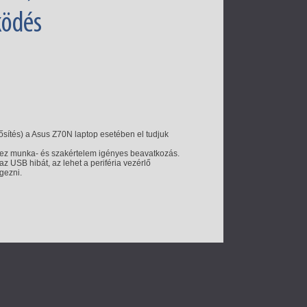
ködés
erősítés) a Asus Z70N laptop esetében el tudjuk
rt ez munka- és szakértelem igényes beavatkozás.
 USB hibát, az lehet a periféria vezérlő
égezni.