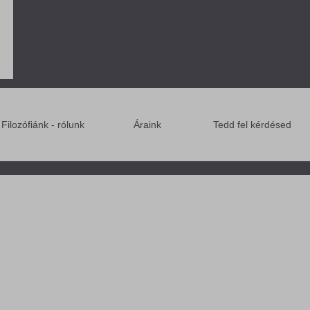
Filozófiánk - rólunk
Áraink
Tedd fel kérdésed