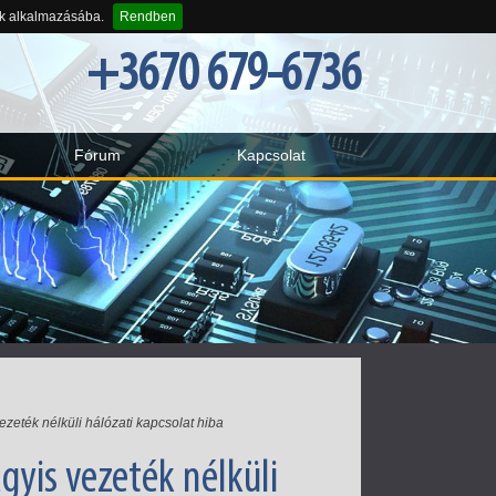
-k alkalmazásába.
Rendben
+3670 679-6736
Fórum
Kapcsolat
vezeték nélküli hálózati kapcsolat hiba
gyis vezeték nélküli