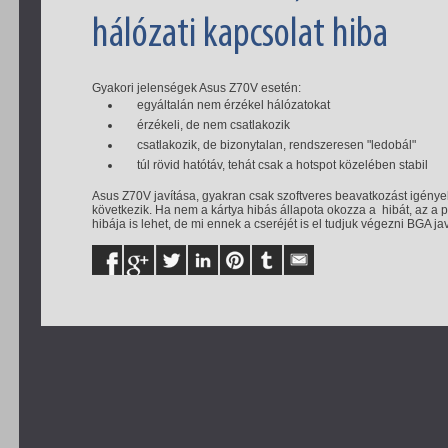
hálózati kapcsolat hiba
Gyakori jelenségek Asus Z70V esetén:
egyáltalán nem érzékel hálózatokat
érzékeli, de nem csatlakozik
csatlakozik, de bizonytalan, rendszeresen "ledobál"
túl rövid hatótáv, tehát csak a hotspot közelében stabil
Asus Z70V javítása, gyakran csak szoftveres beavatkozást igényel,
következik. Ha nem a kártya hibás állapota okozza a hibát, az a 
hibája is lehet, de mi ennek a cseréjét is el tudjuk végezni BGA ja