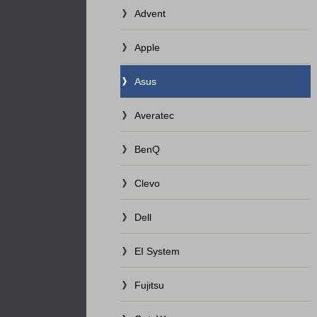
Advent
Apple
Asus
Averatec
BenQ
Clevo
Dell
EI System
Fujitsu