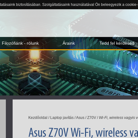
ltatásaink biztosításában. Szolgáltatásaink használatával Ön beleegyezik a cookie
Filozófiánk - rólunk
Áraink
Tedd fel kérdésed
Kezdőoldal
/
Laptop javítás
/
Asus
/
Z70V
/
Wi-Fi, wireless vagyis 
Asus Z70V Wi-Fi, wireless va