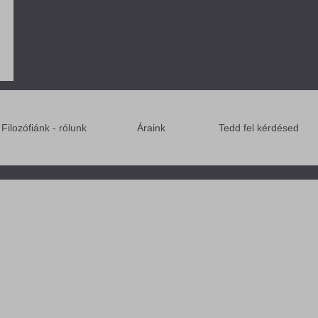
Filozófiánk - rólunk
Áraink
Tedd fel kérdésed