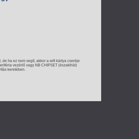
 de ha ez nem segít, akkor a wifi kártya cseréje
periféria vezérlő vagy NB CHIPSET (északihíd)
vítás keretében.