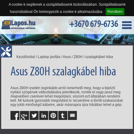
A cookie-k segítenek a szolgáltatásaink biztosításában. Szolgáltatásaink
használatával Ön beleegyezik a cookie-k alkalmazásába.
Rendben
+3670 679-6736
Kezdőoldal
/
Laptop javítás
/
Asus
/
Z80H
/
szalagkábel hiba
Asus Z80H szalagkábel hiba
Asus Z80H esetén leginkább arról ismerhető meg, hogy a kijelző
nyitási szögének változtatására jelentkezik, romlik el vagy javul meg.
Alapvetően cserével lehet megoldani, viszont ezt általában rendelni
kell. Mi tudunk gyorsabb megoldást is: kicserélve a törött szakaszokat
egy jobb minőségű kábelre, akár másnapra újra hibátlan lehet a gép.