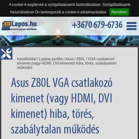
A cookie-k segítenek a szolgáltatásaink biztosításában. Szolgáltatásaink
használatával Ön beleegyezik a cookie-k alkalmazásába.
Rendben
+3670 679-6736
Kezdőoldal
/
Laptop javítás
/
Asus
/
Z80L
/
VGA csatlakozó
kimenet (vagy HDMI, DVI kimenet) hiba, törés, szabálytalan
működés
Asus Z80L VGA csatlakozó
kimenet (vagy HDMI, DVI
kimenet) hiba, törés,
szabálytalan működés