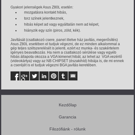
Gyakori jelenségek Asus Z80L esetén:
mozgatásra kontakt hibás,
torz színek jelentkeznek,
hibás képet ad vagy egyáltalán nem ad képet,
hiányzik egy szín (piros, zöld, kék).
Javítását (csatlakozó csere, panel illetve ház javítás, megerősítés)
Asus Z80L esetében el tudjuk végezni, de ez minden alkalommal a
gép teljes szétszerelését is jelenti, ezért ez munka- és szakértelem
igényes beavatkozás. Ha nem a csatlakozó sérülése vagy egyéb
hibás állapota okozza a VGA kimenet hibát, az lehet az VGA vezérlő
(videokártya) vagy az NB CHIPSET (északihíd) hibája is, de mi ennek
a cseréjét is el tudjuk végezni BGA javítás keretében.
Kezdőlap
Garancia
Filozófiánk - rólunk