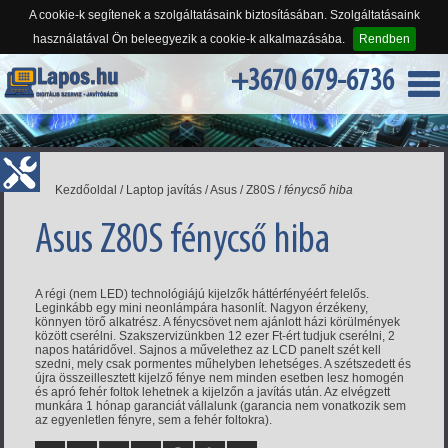
A cookie-k segítenek a szolgáltatásaink biztosításában. Szolgáltatásaink
használatával Ön beleegyezik a cookie-k alkalmazásába.
Rendben
+3670 679-6736
Kezdőoldal
/
Laptop javítás
/
Asus
/
Z80S
/
fénycső hiba
Asus Z80S fénycső hiba
A régi (nem LED) technológiájú kijelzők háttérfényéért felelős.
Leginkább egy mini neonlámpára hasonlít. Nagyon érzékeny,
könnyen törő alkatrész. A fénycsövet nem ajánlott házi körülmények
között cserélni. Szakszervizünkben 12 ezer Ft-ért tudjuk cserélni, 2
napos határidővel. Sajnos a művelethez az LCD panelt szét kell
szedni, mely csak pormentes műhelyben lehetséges. A szétszedett és
újra összeillesztett kijelző fénye nem minden esetben lesz homogén
és apró fehér foltok lehetnek a kijelzőn a javítás után. Az elvégzett
munkára 1 hónap garanciát vállalunk (garancia nem vonatkozik sem
az egyenletlen fényre, sem a fehér foltokra).