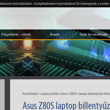
ltatásaink biztosításában. Szolgáltatásaink használatával Ön beleegyezik a cookie
Filozófiánk - rólunk
Áraink
Tedd fel kérdésed
Kezdőoldal
/
Laptop javítás
/
Asus
/
Z80S
/
laptop billentyűzet hiba
Asus Z80S laptop billentyűze