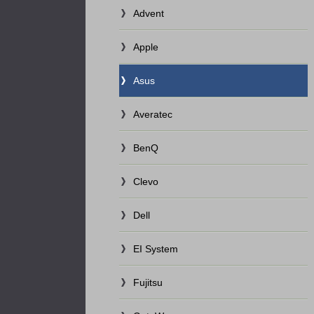
Advent
Apple
Asus
Averatec
BenQ
Clevo
Dell
EI System
Fujitsu