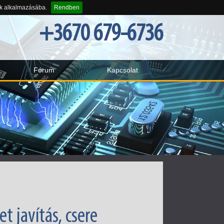
-k alkalmazásába.
Rendben
+3670 679-6736
Fórum
Kapcsolat
t javítás, csere