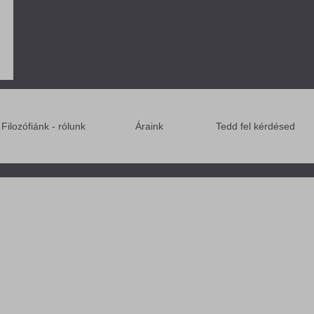
Filozófiánk - rólunk
Áraink
Tedd fel kérdésed