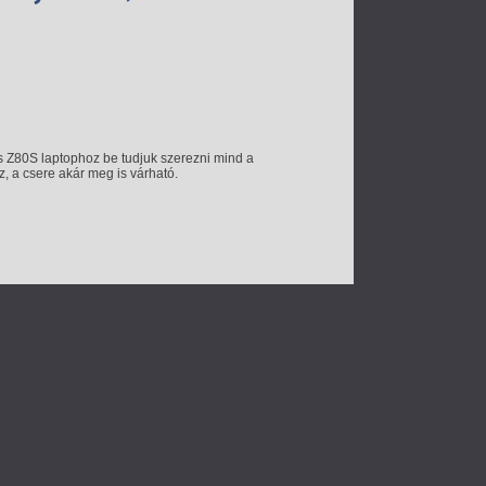
us Z80S laptophoz be tudjuk szerezni mind a
sz, a csere akár meg is várható.