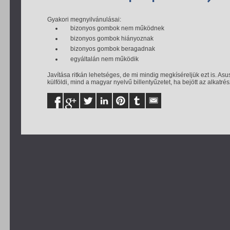
Gyakori megnyilvánulásai:
bizonyos gombok nem működnek
bizonyos gombok hiányoznak
bizonyos gombok beragadnak
egyáltalán nem működik
Javítása ritkán lehetséges, de mi mindig megkíséreljük ezt is. As
külföldi, mind a magyar nyelvű billentyűzetet, ha bejött az alkatré