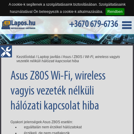
A cookie-k segítenek a szolgáltatásaink biztosításában. Szolgáltatásaink
használatával Ön beleegyezik a cookie-k alkalmazásába.
Rendben
+3670 679-6736
Kezdőoldal
/
Laptop javítás
/
Asus
/
Z80S
/
Wi-Fi, wireless vagyis
vezeték nélküli hálózati kapcsolat hiba
Asus Z80S Wi-Fi, wireless
vagyis vezeték nélküli
hálózati kapcsolat hiba
Gyakori jelenségek Asus Z80S esetén:
egyáltalán nem érzékel hálózatokat
érzékeli, de nem csatlakozik