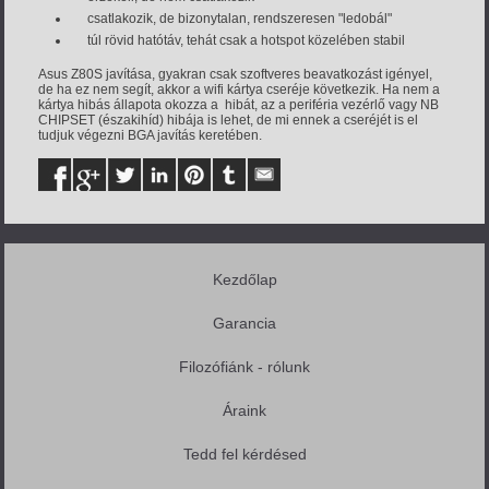
csatlakozik, de bizonytalan, rendszeresen "ledobál"
túl rövid hatótáv, tehát csak a hotspot közelében stabil
Asus Z80S javítása, gyakran csak szoftveres beavatkozást igényel,
de ha ez nem segít, akkor a wifi kártya cseréje következik. Ha nem a
kártya hibás állapota okozza a hibát, az a periféria vezérlő vagy NB
CHIPSET (északihíd) hibája is lehet, de mi ennek a cseréjét is el
tudjuk végezni BGA javítás keretében.
Kezdőlap
Garancia
Filozófiánk - rólunk
Áraink
Tedd fel kérdésed