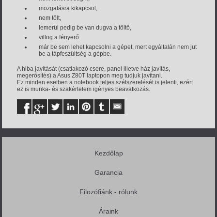
mozgatásra kikapcsol,
nem tölt,
lemerül pedig be van dugva a töltő,
villog a fényerő
már be sem lehet kapcsolni a gépet, mert egyáltalán nem jut
be a tápfeszültség a gépbe.
A hiba javítását (csatlakozó csere, panel illetve ház javítás,
megerősítés) a Asus Z80T laptopon meg tudjuk javítani.
Ez minden esetben a notebook teljes szétszerelését is jelenti, ezért
ez is munka- és szakértelem igényes beavatkozás.
Kezdőlap
Garancia
Filozófiánk - rólunk
Áraink