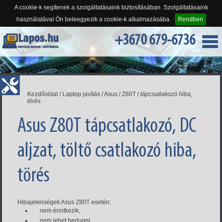
A cookie-k segítenek a szolgáltatásaink biztosításában. Szolgáltatásaink
használatával Ön beleegyezik a cookie-k alkalmazásába.
Rendben
+3670 679-6736
Kezdőoldal
/
Laptop javítás
/
Asus
/
Z80T
/
tápcsatlakozó hiba,
törés
Asus Z80T tápcsatlakozó, DC
aljzat, töltő csatlakozó hiba,
törés
Hibajelenségek Asus Z80T esetén:
nem érintkezik,
nem lehet bedugni,