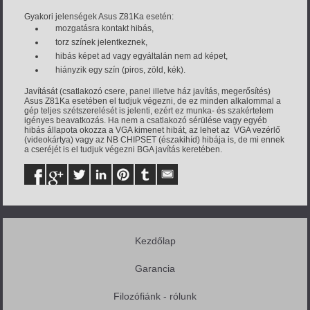
Gyakori jelenségek Asus Z81Ka esetén:
mozgatásra kontakt hibás,
torz színek jelentkeznek,
hibás képet ad vagy egyáltalán nem ad képet,
hiányzik egy szín (piros, zöld, kék).
Javítását (csatlakozó csere, panel illetve ház javítás, megerősítés)
Asus Z81Ka esetében el tudjuk végezni, de ez minden alkalommal a
gép teljes szétszerelését is jelenti, ezért ez munka- és szakértelem
igényes beavatkozás. Ha nem a csatlakozó sérülése vagy egyéb
hibás állapota okozza a VGA kimenet hibát, az lehet az VGA vezérlő
(videokártya) vagy az NB CHIPSET (északihíd) hibája is, de mi ennek
a cseréjét is el tudjuk végezni BGA javítás keretében.
Kezdőlap
Garancia
Filozófiánk - rólunk