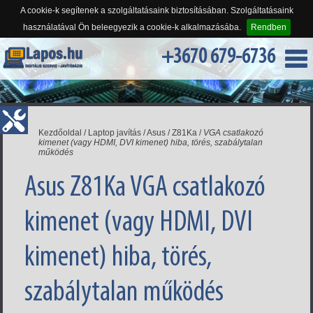
A cookie-k segítenek a szolgáltatásaink biztosításában. Szolgáltatásaink
használatával Ön beleegyezik a cookie-k alkalmazásába.
Rendben
+3670 679-6736
Kezdőoldal
/
Laptop javítás
/
Asus
/
Z81Ka
/
VGA csatlakozó
kimenet (vagy HDMI, DVI kimenet) hiba, törés, szabálytalan
működés
Asus Z81Ka VGA csatlakozó
kimenet (vagy HDMI, DVI
kimenet) hiba, törés,
szabálytalan működés