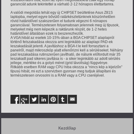
garanciát adunk tekintettel a várható 2-12 hónapos élettartamra.
A valódi megoldás tehát egy új CHIPSET beültetése Asus Z81S
laptopba, melyet egyre bővülő ratárkészletünknek köszönhetően
rövid határidővel szakszerűen el tudunk végezni 6 nónapos
garanciával. Természetesen folyamatosan jelennek meg új típusok,
melyeket még nem képezik a raktárunk részét, de 1-2 hetes
határidővel általában ezek is beszerezhezők.
A VGA hibát az esetek 10-15%-ában a BGA CHIPSET alaplapról
történő felszakadása okozza ami leginkább az alaplapi PAD-ek
leszakadását jelenti. A javításhoz a BGA-t le kell forrasztani a
panelről, majd mikroszkóp alatt ellenőrizni kell a sérüléseket. Néhány
pad leszakadása rutinszerűen javítható, de nálunk előfordult már 35
leszakadt pad sikeres javítása is - a siker leginkább az adott sérülés
jellege, mértéke és a golyó méret (grid távollság) függvénye.
Ritkább esetben RAM vagy CPU hiba okozza a “nincs kép a kijelzőn”
típusú hibát, mi ezt a szervizben gyorsan meg tudjuk állapítani és
természetesen orvosolni is a RAM vagy a CPU cseréjével.
Kezdőlap