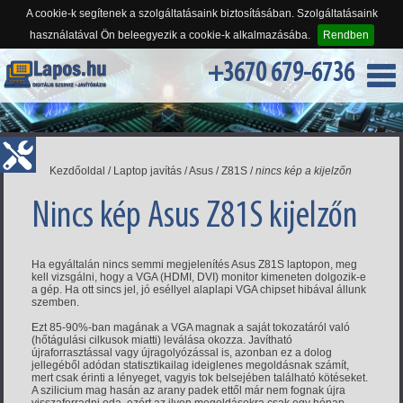
A cookie-k segítenek a szolgáltatásaink biztosításában. Szolgáltatásaink
használatával Ön beleegyezik a cookie-k alkalmazásába.
Rendben
+3670 679-6736
Kezdőoldal
/
Laptop javítás
/
Asus
/
Z81S
/
nincs kép a kijelzőn
Nincs kép Asus Z81S kijelzőn
Ha egyáltalán nincs semmi megjelenítés Asus Z81S laptopon, meg
kell vizsgálni, hogy a VGA (HDMI, DVI) monitor kimeneten dolgozik-e
a gép. Ha ott sincs jel, jó eséllyel alaplapi VGA chipset hibával állunk
szemben.
Ezt 85-90%-ban magának a VGA magnak a saját tokozatáról való
(hőtágulási cilkusok miatti) leválása okozza. Javítható
újraforrasztással vagy újragolyózással is, azonban ez a dolog
jellegéből adódan statisztikailag ideiglenes megoldásnak számít,
mert csak érinti a lényeget, vagyis tok belsejében található kötéseket.
A szilicium mag hasán az arany padek ettől már nem fognak újra
visszaforradni oda, ezért az ilyen megoldásokra csak egy hónap