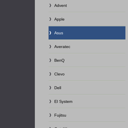
Advent
Apple
Asus
Averatec
BenQ
Clevo
Dell
EI System
Fujitsu