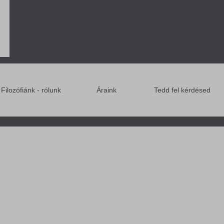
Filozófiánk - rólunk
Áraink
Tedd fel kérdésed