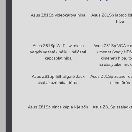
Asus Z81Sp videokártya hiba
Asus Z81Sp laptop bil
hiba
Asus Z81Sp Wi-Fi, wireless
Asus Z81Sp VGA csa
vagyis vezeték nélküli hálózati
kimenet (vagy HDM
kapcsolat hiba
kimenet) hiba, tö
szabálytalan mű
Asus Z81Sp fülhallgató Jack
Asus Z81Sp zsanér és 
csatlakozó hiba, törés
elem törés
Asus Z81Sp nincs kép a kijelzőn
Asus Z81Sp szalagká