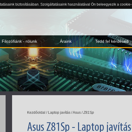
ltatásaink biztosításában. Szolgáltatásaink használatával Ön beleegyezik a cookie
Filozófiánk - rólunk
Áraink
Tedd fel kérdésed
Kezdőoldal
/
Laptop javítás
/
Asus
/
Z81Sp
Asus Z81Sp - Laptop javítás