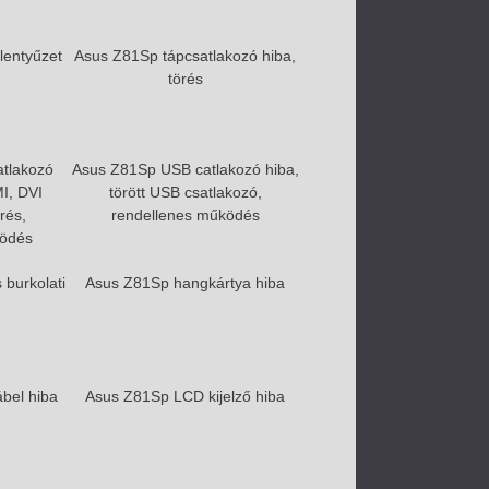
lentyűzet
Asus Z81Sp tápcsatlakozó hiba,
törés
tlakozó
Asus Z81Sp USB catlakozó hiba,
I, DVI
törött USB csatlakozó,
rés,
rendellenes működés
ködés
burkolati
Asus Z81Sp hangkártya hiba
bel hiba
Asus Z81Sp LCD kijelző hiba