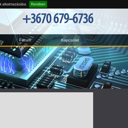
-k alkalmazásába.
Rendben
+3670 679-6736
Fórum
Kapcsolat