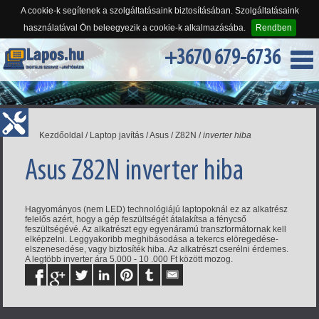
A cookie-k segítenek a szolgáltatásaink biztosításában. Szolgáltatásaink
használatával Ön beleegyezik a cookie-k alkalmazásába.
Rendben
+3670 679-6736
Kezdőoldal
/
Laptop javítás
/
Asus
/
Z82N
/
inverter hiba
Asus Z82N inverter hiba
Hagyományos (nem LED) technológiájú laptopoknál ez az alkatrész
felelős azért, hogy a gép feszültségét átalakítsa a fénycső
feszültségévé. Az alkatrészt egy egyenáramú transzformátornak kell
elképzelni. Leggyakoribb meghibásodása a tekercs elöregedése-
elszenesedése, vagy biztosíték hiba. Az alkatrészt cserélni érdemes.
A legtöbb inverter ára 5.000 - 10 .000 Ft között mozog.