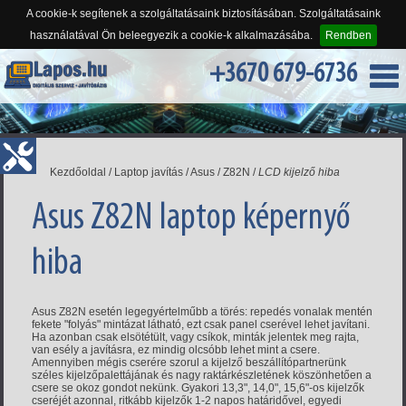
A cookie-k segítenek a szolgáltatásaink biztosításában. Szolgáltatásaink
használatával Ön beleegyezik a cookie-k alkalmazásába.
Rendben
+3670 679-6736
Kezdőoldal
/
Laptop javítás
/
Asus
/
Z82N
/
LCD kijelző hiba
Asus Z82N laptop képernyő
hiba
Asus Z82N esetén legegyértelműbb a törés: repedés vonalak mentén
fekete "folyás" mintázat látható, ezt csak panel cserével lehet javítani.
Ha azonban csak elsötétült, vagy csíkok, minták jelentek meg rajta,
van esély a javításra, ez mindig olcsóbb lehet mint a csere.
Amennyiben mégis cserére szorul a kijelző beszállítópartnerünk
széles kijelzőpalettájának és nagy raktárkészletének köszönhetően a
csere se okoz gondot nekünk. Gyakori 13,3", 14,0", 15,6"-os kijelzők
cseréjét azonnal, ritkább kijelzők 1-2 napos határidővel, egyedi