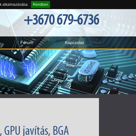
-k alkalmazásába.
Rendben
+3670 679-6736
Fórum
Kapcsolat
, GPU javítás, BGA