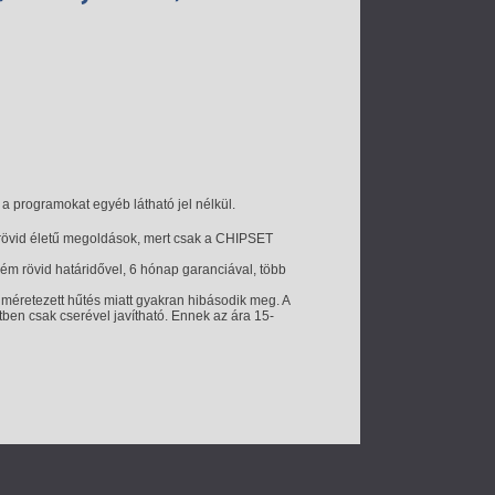
a programokat egyéb látható jel nélkül.
 rövid életű megoldások, mert csak a CHIPSET
trém rövid határidővel, 6 hónap garanciával, több
ulméretezett hűtés miatt gyakran hibásodik meg. A
tben csak cserével javítható. Ennek az ára 15-