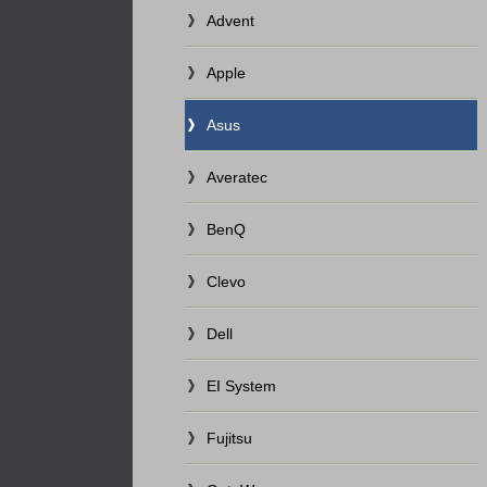
Advent
Apple
Asus
Averatec
BenQ
Clevo
Dell
EI System
Fujitsu