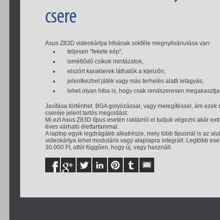
csere
Asus Z83D videokártya hibának sokféle megnyilvánulása van:
teljesen "fekete kép",
ismétlődő csíkok mintázatok,
elszórt karakterek láthatók a kijelzőn,
jelentkezhet játék vagy más terhelés alatti lefagyás,
lehet olyan hiba is, hogy csak rendszeresen megakasztja 
Javítása történhet BGA golyózással, vagy melegítéssel, ám ezek
cseréje jelent tartós megoldást.
Mi ezt Asus Z83D típus esetén raktárról el tudjuk végezni akár ex
éves várható élettartammal.
A laptop egyik legdrágább alkatrésze, mely több típusnál is az al
videokártya lehet moduláris vagy alaplapra integrált. Legtöbb ese
30.000 Ft, attól függően, hogy új, vagy használt.