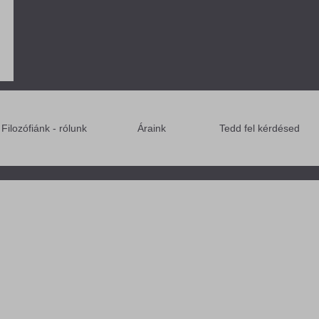
Filozófiánk - rólunk
Áraink
Tedd fel kérdésed