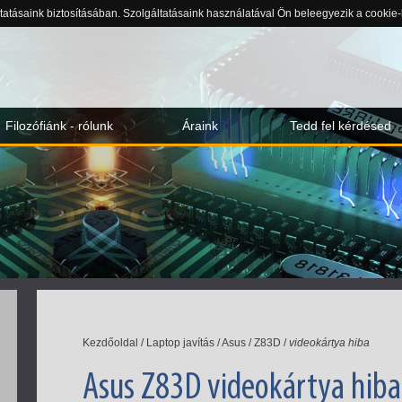
ltatásaink biztosításában. Szolgáltatásaink használatával Ön beleegyezik a cookie
Filozófiánk - rólunk
Áraink
Tedd fel kérdésed
Kezdőoldal
/
Laptop javítás
/
Asus
/
Z83D
/
videokártya hiba
Asus Z83D videokártya hiba