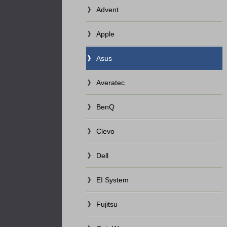
Advent
Apple
Asus
Averatec
BenQ
Clevo
Dell
EI System
Fujitsu