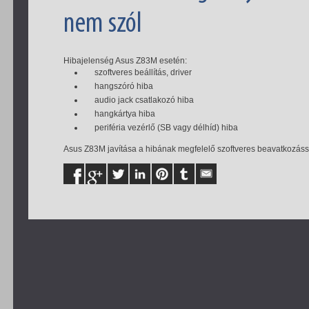
nem szól
Hibajelenség Asus Z83M esetén:
szoftveres beállítás, driver
hangszóró hiba
audio jack csatlakozó hiba
hangkártya hiba
periféria vezérlő (SB vagy délhíd) hiba
Asus Z83M javítása a hibának megfelelő szoftveres beavatkozással