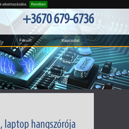
-k alkalmazásába.
Rendben
+3670 679-6736
Fórum
Kapcsolat
, laptop hangszórója