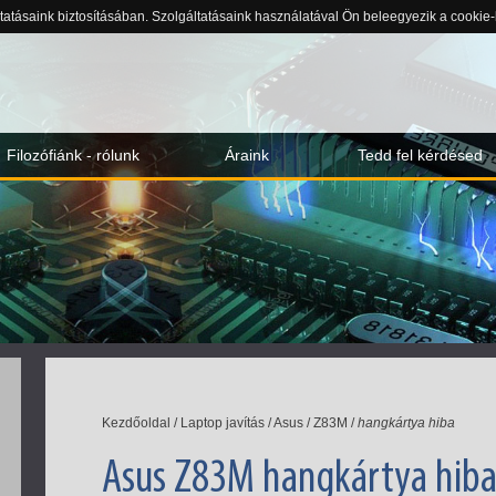
ltatásaink biztosításában. Szolgáltatásaink használatával Ön beleegyezik a cookie
Filozófiánk - rólunk
Áraink
Tedd fel kérdésed
Kezdőoldal
/
Laptop javítás
/
Asus
/
Z83M
/
hangkártya hiba
Asus Z83M hangkártya hiba