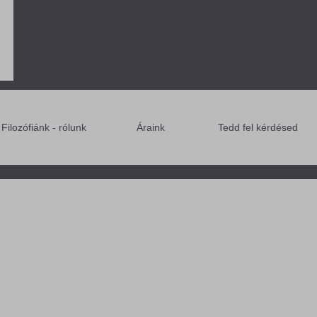
Filozófiánk - rólunk
Áraink
Tedd fel kérdésed