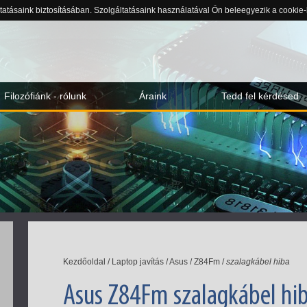
ltatásaink biztosításában. Szolgáltatásaink használatával Ön beleegyezik a cookie
Filozófiánk - rólunk
Áraink
Tedd fel kérdésed
Kezdőoldal
/
Laptop javítás
/
Asus
/
Z84Fm
/
szalagkábel hiba
Asus Z84Fm szalagkábel hi