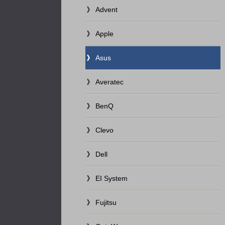
Advent
Apple
Asus
Averatec
BenQ
Clevo
Dell
EI System
Fujitsu