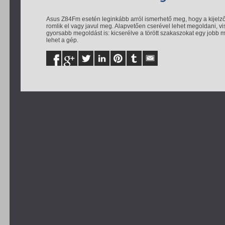
Asus Z84Fm esetén leginkább arról ismerhető meg, hogy a kijelző 
romlik el vagy javul meg. Alapvetően cserével lehet megoldani, vis
gyorsabb megoldást is: kicserélve a törött szakaszokat egy jobb 
lehet a gép.