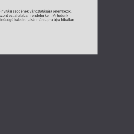
nyitási szögének változtatására jelentkezik,
zont ezt általában rendelni kell. Mi tudunk
minőségű kábelre, akár másnapra újra hibátlan