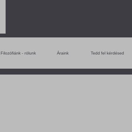
Filozófiánk - rólunk
Áraink
Tedd fel kérdésed