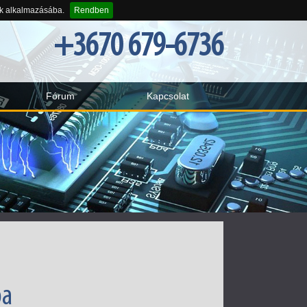
-k alkalmazásába.
Rendben
+3670 679-6736
Fórum
Kapcsolat
ba