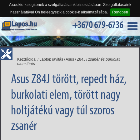
A cookie-k segítenek a szolgáltatásaink biztosításában. Szolgáltatásaink
használatával Ön beleegyezik a cookie-k alkalmazásába.
Rendben
+3670 679-6736
Kezdőoldal
/
Laptop javítás
/
Asus
/
Z84J
/
zsanér és burkolati
elem törés
Asus Z84J törött, repedt ház,
burkolati elem, törött nagy
holtjátékú vagy túl szoros
zsanér