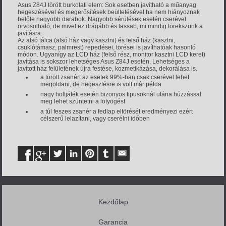
Asus Z84J törött burkolati elem: Sok esetben javítható a műanyag
hegeszésével és megerősítések beültetésével ha nem hiányoznak
belőle nagyobb darabok. Nagyobb sérülések esetén cserével
orvosolható, de mivel ez drágább és lassab, mi mindig törekszünk a
javításra.
Az alsó tálca (alsó ház vagy kasztni) és felső ház (kasztni,
csuklótámasz, palmrest) repedései, törései is javíthatóak hasonló
módon. Ugyanígy az LCD ház (felső rész, monitor kasztni LCD keret)
javítása is sokszor lehetséges Asus Z84J esetén. Lehetséges a
javított ház felületének újra festése, kozmetikázása, dekorálása is.
a törött zsanért az esetek 99%-ban csak cserével lehet
megoldani, de hegesztésre is volt már példa
nagy holtjáték esetén bizonyos tipusoknál utána húzzással
meg lehet szüntetni a lötyögést
a túl feszes zsanér a fedlap eltörését eredményezi ezért
célszerű lelazítani, vagy cserélni időben
Kezdőlap
Garancia