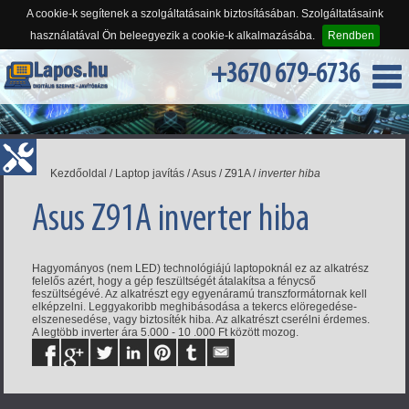
A cookie-k segítenek a szolgáltatásaink biztosításában. Szolgáltatásaink
használatával Ön beleegyezik a cookie-k alkalmazásába.
Rendben
+3670 679-6736
Kezdőoldal
/
Laptop javítás
/
Asus
/
Z91A
/
inverter hiba
Asus Z91A inverter hiba
Hagyományos (nem LED) technológiájú laptopoknál ez az alkatrész
felelős azért, hogy a gép feszültségét átalakítsa a fénycső
feszültségévé. Az alkatrészt egy egyenáramú transzformátornak kell
elképzelni. Leggyakoribb meghibásodása a tekercs elöregedése-
elszenesedése, vagy biztosíték hiba. Az alkatrészt cserélni érdemes.
A legtöbb inverter ára 5.000 - 10 .000 Ft között mozog.