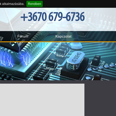
-k alkalmazásába.
Rendben
+3670 679-6736
Fórum
Kapcsolat