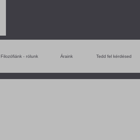
Filozófiánk - rólunk
Áraink
Tedd fel kérdésed