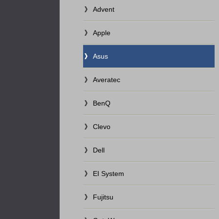
Advent
Apple
Asus
Averatec
BenQ
Clevo
Dell
EI System
Fujitsu