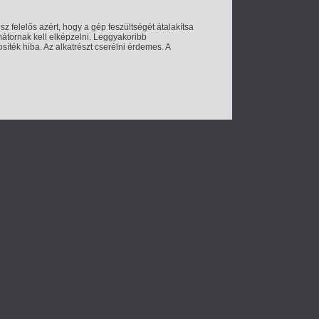
felelős azért, hogy a gép feszültségét átalakítsa
mátornak kell elképzelni. Leggyakoribb
ték hiba. Az alkatrészt cserélni érdemes. A