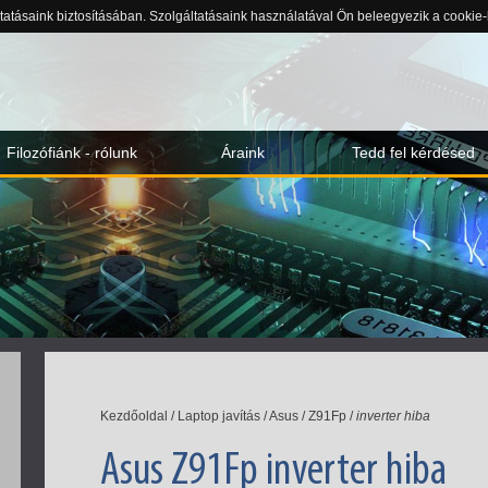
ltatásaink biztosításában. Szolgáltatásaink használatával Ön beleegyezik a cookie
Filozófiánk - rólunk
Áraink
Tedd fel kérdésed
Kezdőoldal
/
Laptop javítás
/
Asus
/
Z91Fp
/
inverter hiba
Asus Z91Fp inverter hiba