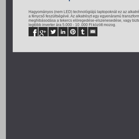
Hagyományos (nem LED) technológiájú laptopoknál ez az alkatrész 
a fénycső feszültségévé. Az alkatrészt egy egyenáramú transzfor
meghibásodása a tekercs elöregedése-elszenesedése, vagy biztosí
legtöbb inverter ára 5.000 - 10 .000 Ft között mozog.