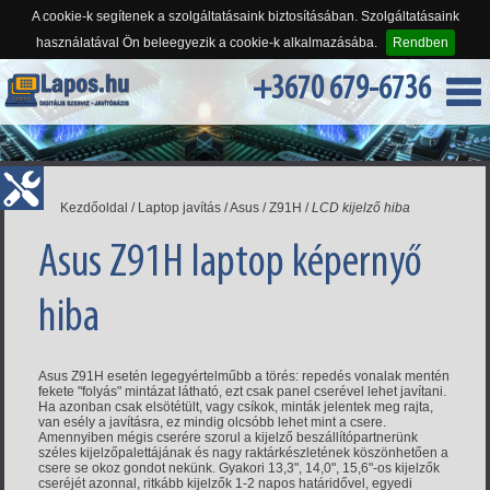
A cookie-k segítenek a szolgáltatásaink biztosításában. Szolgáltatásaink
használatával Ön beleegyezik a cookie-k alkalmazásába.
Rendben
+3670 679-6736
Kezdőoldal
/
Laptop javítás
/
Asus
/
Z91H
/
LCD kijelző hiba
Asus Z91H laptop képernyő
hiba
Asus Z91H esetén legegyértelműbb a törés: repedés vonalak mentén
fekete "folyás" mintázat látható, ezt csak panel cserével lehet javítani.
Ha azonban csak elsötétült, vagy csíkok, minták jelentek meg rajta,
van esély a javításra, ez mindig olcsóbb lehet mint a csere.
Amennyiben mégis cserére szorul a kijelző beszállítópartnerünk
széles kijelzőpalettájának és nagy raktárkészletének köszönhetően a
csere se okoz gondot nekünk. Gyakori 13,3", 14,0", 15,6"-os kijelzők
cseréjét azonnal, ritkább kijelzők 1-2 napos határidővel, egyedi