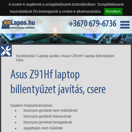
A cookie-k segítenek a szolgáltatásaink biztosításában. Szolgáltatásaink
használatával Ön beleegyezik a cookie-k alkalmazásába.
Rendben
+3670 679-6736
Kezdőoldal
/
Laptop javítás
/
Asus
/
Z91Hf
/
laptop billentyűzet
hiba
Asus Z91Hf laptop
billentyűzet javítás, csere
Gyakori megnyilvánulásai:
bizonyos gombok nem működnek
bizonyos gombok hiányoznak
bizonyos gombok beragadnak
egyáltalán nem működik