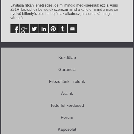
Javítása ritkán lehetséges, de mi mindig megkíséreljük ezt is. Asus
Z91Hf laptophoz be tudjuk szerezni mind a külföldi, mind a magyar
nyelvű billentyűzetet, ha bejött az alkatrész, a csere akár meg is
várható.
Kezdőlap
Garancia
Filozófiánk - rólunk
Áraink
Tedd fel kérdésed
Fórum
Kapcsolat