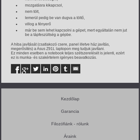
mozgatásra kikapcsol,
nem tölt,
lemerül pedig be van dugva a töltő,
villog a fényerő
már be sem lehet kapcsolni a gépet, mert egyáltalán nem jut
be a tápfeszültség a gépbe.
A hiba javítását (csatlakozó csere, panel illetve ház javítás,
megerősítés) a Asus Z91L laptopon meg tudjuk javítani.
Ez minden esetben a notebook teljes szétszerelését is jelenti, ezért
ez is munka- és szakértelem igényes beavatkozás.
Kezdőlap
Garancia
Filozófiánk - rólunk
Áraink