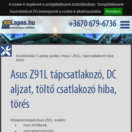
A cookie-k segítenek a szolgáltatásaink biztosításában. Szolgáltatásaink
használatával Ön beleegyezik a cookie-k alkalmazásába.
Rendben
+3670 679-6736
Kezdőoldal
/
Laptop javítás
/
Asus
/
Z91L
/
tápcsatlakozó hiba,
törés
Asus Z91L tápcsatlakozó, DC
aljzat, töltő csatlakozó hiba,
törés
Hibajelenségek Asus Z91L esetén:
nem érintkezik,
nem lehet bedugni,