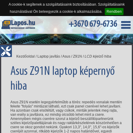
A cookie-k segítenek a szolgáltatásaink biztosításában. Szolgáltatásaink
használatával Ön beleegyezik a cookie-k alkalmazásába.
Rendben
+3670 679-6736
Kezdőoldal
/
Laptop javítás
/
Asus
/
Z91N
/
LCD kijelző hiba
Asus Z91N laptop képernyő
hiba
Asus Z91N esetén legegyértelműbb a törés: repedés vonalak mentén
fekete "folyás" mintázat látható, ezt csak panel cserével lehet javítani.
Ha azonban csak elsötétült, vagy csíkok, minták jelentek meg rajta,
van esély a javításra, ez mindig olcsóbb lehet mint a csere.
Amennyiben mégis cserére szorul a kijelző beszállítópartnerünk
széles kijelzőpalettájának és nagy raktárkészletének köszönhetően a
csere se okoz gondot nekünk. Gyakori 13,3", 14,0", 15,6"-os kijelzők
cseréjét azonnal, ritkább kijelzők 1-2 napos határidővel, egyedi