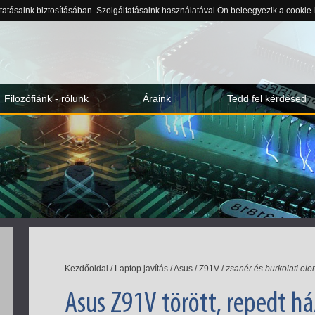
ltatásaink biztosításában. Szolgáltatásaink használatával Ön beleegyezik a cookie
Filozófiánk - rólunk
Áraink
Tedd fel kérdésed
Kezdőoldal
/
Laptop javítás
/
Asus
/
Z91V
/
zsanér és burkolati ele
Asus Z91V törött, repedt há