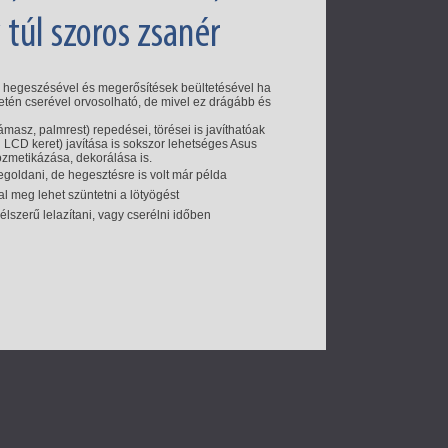
 túl szoros zsanér
g hegeszésével és megerősítések beültetésével ha
én cserével orvosolható, de mivel ez drágább és
támasz, palmrest) repedései, törései is javíthatóak
 LCD keret) javítása is sokszor lehetséges Asus
kozmetikázása, dekorálása is.
egoldani, de hegesztésre is volt már példa
l meg lehet szüntetni a lötyögést
élszerű lelazítani, vagy cserélni időben