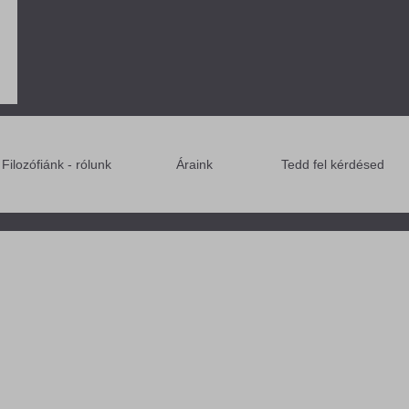
Filozófiánk - rólunk
Áraink
Tedd fel kérdésed