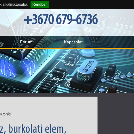
-k alkalmazásába.
Rendben
+3670 679-6736
Fórum
Kapcsolat
m törés
z, burkolati elem,