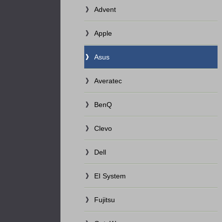
Advent
Apple
Asus
Averatec
BenQ
Clevo
Dell
EI System
Fujitsu