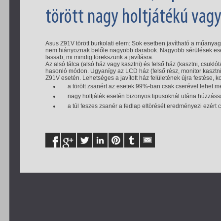
törött nagy holtjátékú vagy
Asus Z91V törött burkolati elem: Sok esetben javítható a műanya
nem hiányoznak belőle nagyobb darabok. Nagyobb sérülések eset
lassab, mi mindig törekszünk a javításra.
Az alsó tálca (alsó ház vagy kasztni) és felső ház (kasztni, csukló
hasonló módon. Ugyanígy az LCD ház (felső rész, monitor kasztni
Z91V esetén. Lehetséges a javított ház felületének újra festése, 
a törött zsanért az esetek 99%-ban csak cserével lehet m
nagy holtjáték esetén bizonyos tipusoknál utána húzzássa
a túl feszes zsanér a fedlap eltörését eredményezi ezért c