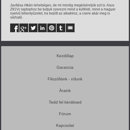
Javítása ritkán lehetséges, de mi mindig megkíséreljük ezt is. Asus
Z91Vc laptophoz be tudjuk szerezni mind a külföldi, mind a magyar
nyelvű billentyűzetet, ha bejött az alkatrész, a csere akár meg is
várható.
Kezdőlap
Garancia
Filozófiánk - rólunk
Áraink
Tedd fel kérdésed
Fórum
Kapcsolat