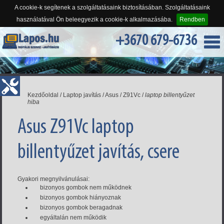
A cookie-k segítenek a szolgáltatásaink biztosításában. Szolgáltatásaink
használatával Ön beleegyezik a cookie-k alkalmazásába.
Rendben
+3670 679-6736
Kezdőoldal
/
Laptop javítás
/
Asus
/
Z91Vc
/
laptop billentyűzet
hiba
Asus Z91Vc laptop
billentyűzet javítás, csere
Gyakori megnyilvánulásai:
bizonyos gombok nem működnek
bizonyos gombok hiányoznak
bizonyos gombok beragadnak
egyáltalán nem működik