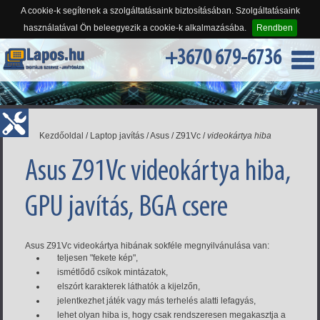
A cookie-k segítenek a szolgáltatásaink biztosításában. Szolgáltatásaink
használatával Ön beleegyezik a cookie-k alkalmazásába.
Rendben
+3670 679-6736
Kezdőoldal
/
Laptop javítás
/
Asus
/
Z91Vc
/
videokártya hiba
Asus Z91Vc videokártya hiba,
GPU javítás, BGA csere
Asus Z91Vc videokártya hibának sokféle megnyilvánulása van:
teljesen "fekete kép",
ismétlődő csíkok mintázatok,
elszórt karakterek láthatók a kijelzőn,
jelentkezhet játék vagy más terhelés alatti lefagyás,
lehet olyan hiba is, hogy csak rendszeresen megakasztja a