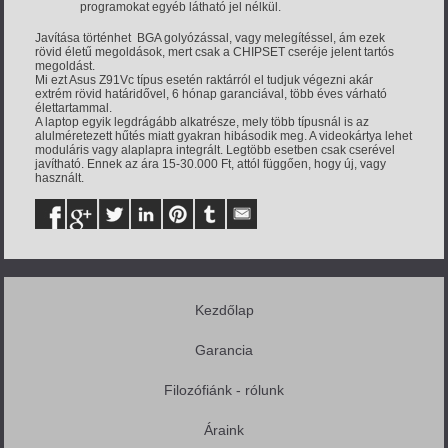
programokat egyéb látható jel nélkül.
Javítása történhet BGA golyózással, vagy melegítéssel, ám ezek
rövid életű megoldások, mert csak a CHIPSET cseréje jelent tartós
megoldást.
Mi ezt Asus Z91Vc típus esetén raktárról el tudjuk végezni akár
extrém rövid határidővel, 6 hónap garanciával, több éves várható
élettartammal.
A laptop egyik legdrágább alkatrésze, mely több típusnál is az
alulméretezett hűtés miatt gyakran hibásodik meg. A videokártya lehet
moduláris vagy alaplapra integrált. Legtöbb esetben csak cserével
javítható. Ennek az ára 15-30.000 Ft, attól függően, hogy új, vagy
használt.
Kezdőlap
Garancia
Filozófiánk - rólunk
Áraink