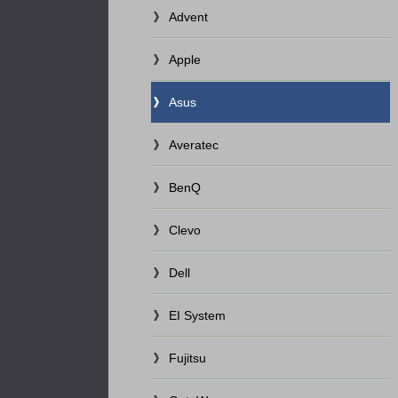
Advent
Apple
Asus
Averatec
BenQ
Clevo
Dell
EI System
Fujitsu