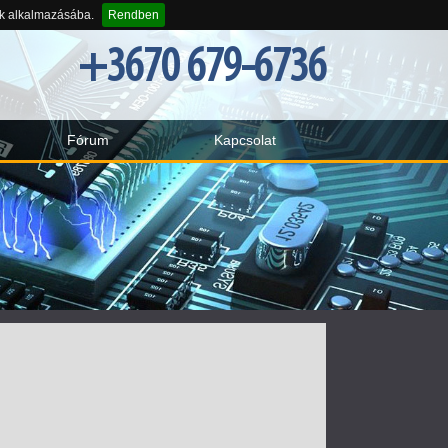
-k alkalmazásába.
Rendben
+3670 679-6736
Fórum
Kapcsolat