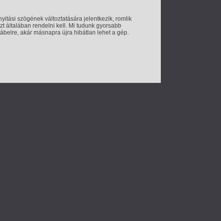
itási szögének változtatására jelentkezik, romlik
zt általában rendelni kell. Mi tudunk gyorsabb
ábelre, akár másnapra újra hibátlan lehet a gép.