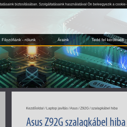
ltatásaink biztosításában. Szolgáltatásaink használatával Ön beleegyezik a cookie
Filozófiánk - rólunk
Áraink
Tedd fel kérdésed
Kezdőoldal
/
Laptop javítás
/
Asus
/
Z92G
/
szalagkábel hiba
Asus Z92G szalagkábel hiba