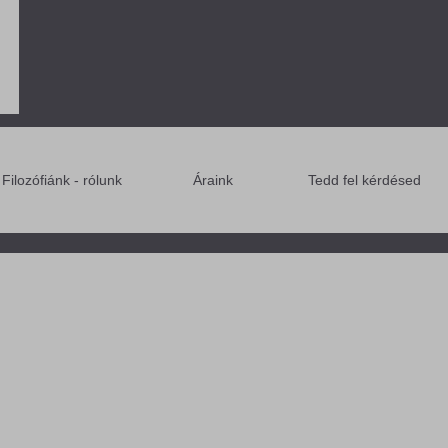
Filozófiánk - rólunk
Áraink
Tedd fel kérdésed