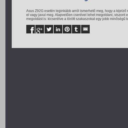
Asus Z92G esetén leginkább arról ismerhető meg, hogy a kijelző ny
el vagy javul meg. Alapvetően cserével lehet megoldani, viszont e
megoldást is: kicserélve a törött szakaszokat egy jobb minőségű k