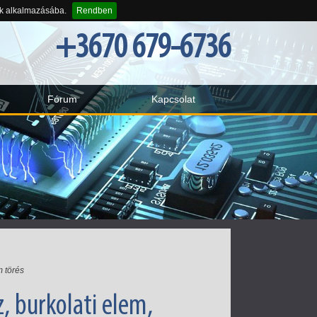
-k alkalmazásába.
Rendben
+3670 679-6736
Fórum
Kapcsolat
m törés
, burkolati elem,