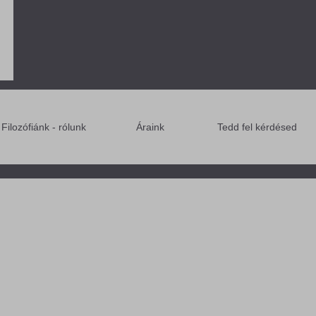
Filozófiánk - rólunk
Áraink
Tedd fel kérdésed