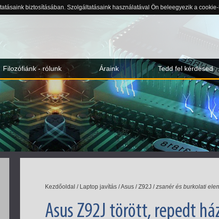
ltatásaink biztosításában. Szolgáltatásaink használatával Ön beleegyezik a cookie
Filozófiánk - rólunk
Áraink
Tedd fel kérdésed
Kezdőoldal
/
Laptop javítás
/
Asus
/
Z92J
/
zsanér és burkolati ele
Asus Z92J törött, repedt ház