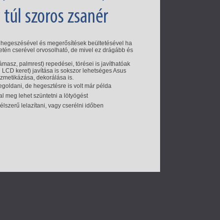
 túl szoros zsanér
g hegeszésével és megerősítések beültetésével ha
én cserével orvosolható, de mivel ez drágább és
támasz, palmrest) repedései, törései is javíthatóak
 LCD keret) javítása is sokszor lehetséges Asus
ozmetikázása, dekorálása is.
egoldani, de hegesztésre is volt már példa
l meg lehet szüntetni a lötyögést
élszerű lelazítani, vagy cserélni időben