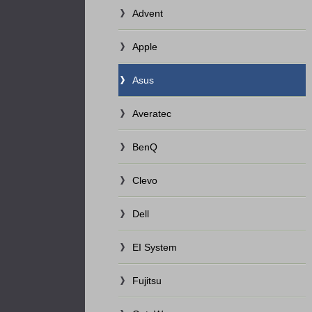
Advent
Apple
Asus
Averatec
BenQ
Clevo
Dell
EI System
Fujitsu