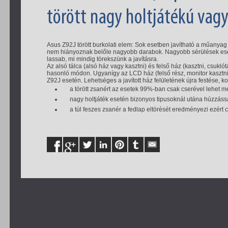
törött nagy holtjátékú vagy
Asus Z92J törött burkolati elem: Sok esetben javítható a műanya
nem hiányoznak belőle nagyobb darabok. Nagyobb sérülések eset
lassab, mi mindig törekszünk a javításra.
Az alsó tálca (alsó ház vagy kasztni) és felső ház (kasztni, csukló
hasonló módon. Ugyanígy az LCD ház (felső rész, monitor kasztni
Z92J esetén. Lehetséges a javított ház felületének újra festése, k
a törött zsanért az esetek 99%-ban csak cserével lehet m
nagy holtjáték esetén bizonyos tipusoknál utána húzzássa
a túl feszes zsanér a fedlap eltörését eredményezi ezért c