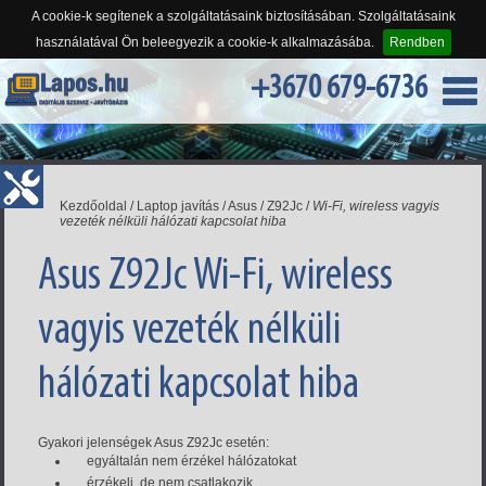
A cookie-k segítenek a szolgáltatásaink biztosításában. Szolgáltatásaink
használatával Ön beleegyezik a cookie-k alkalmazásába.
Rendben
+3670 679-6736
Kezdőoldal
/
Laptop javítás
/
Asus
/
Z92Jc
/
Wi-Fi, wireless vagyis
vezeték nélküli hálózati kapcsolat hiba
Asus Z92Jc Wi-Fi, wireless
vagyis vezeték nélküli
hálózati kapcsolat hiba
Gyakori jelenségek Asus Z92Jc esetén:
egyáltalán nem érzékel hálózatokat
érzékeli, de nem csatlakozik