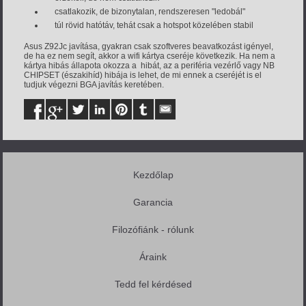
csatlakozik, de bizonytalan, rendszeresen "ledobál"
túl rövid hatótáv, tehát csak a hotspot közelében stabil
Asus Z92Jc javítása, gyakran csak szoftveres beavatkozást igényel,
de ha ez nem segít, akkor a wifi kártya cseréje következik. Ha nem a
kártya hibás állapota okozza a hibát, az a periféria vezérlő vagy NB
CHIPSET (északihíd) hibája is lehet, de mi ennek a cseréjét is el
tudjuk végezni BGA javítás keretében.
Kezdőlap
Garancia
Filozófiánk - rólunk
Áraink
Tedd fel kérdésed