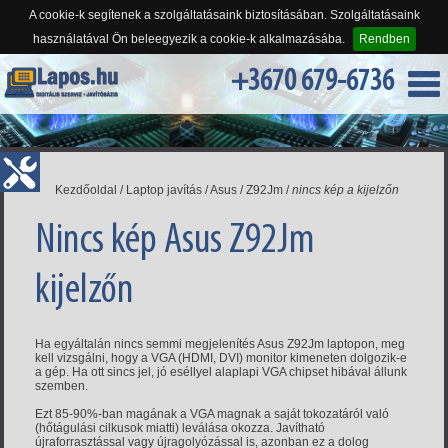
A cookie-k segítenek a szolgáltatásaink biztosításában. Szolgáltatásaink
használatával Ön beleegyezik a cookie-k alkalmazásába.
Rendben
+3670 679-6736
Kezdőoldal
/
Laptop javítás
/
Asus
/
Z92Jm
/
nincs kép a kijelzőn
Nincs kép Asus Z92Jm
kijelzőn
Ha egyáltalán nincs semmi megjelenítés Asus Z92Jm laptopon, meg
kell vizsgálni, hogy a VGA (HDMI, DVI) monitor kimeneten dolgozik-e
a gép. Ha ott sincs jel, jó eséllyel alaplapi VGA chipset hibával állunk
szemben.
Ezt 85-90%-ban magának a VGA magnak a saját tokozatáról való
(hőtágulási cilkusok miatti) leválása okozza. Javítható
újraforrasztással vagy újragolyózással is, azonban ez a dolog