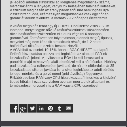
jellegéből adódan statisztikailag ideiglenes megoldásnak számít,
mert csak érinti a lényeget, vagyis tok belsejében található kötéseket.
A szilicium mag hasán az arany padek ettől már nem fognak újra
visszaforradni oda, ezért az ilyen megoldásokra csak egy hónap
garanciát adunk tekintettel a várható 2-12 hónapos élettartamra.
A valódi megoldás tehát egy új CHIPSET beültetése Asus Z92Jm
laptopba, melyet egyre bővülő ratárkészletünknek köszönhetően
rövid határidővel szakszerűen el tudunk végezni 6 nónapos
garanciával. Természetesen folyamatosan jelennek meg új típusok,
melyeket még nem képezik a raktárunk részét, de 1-2 hetes
határidővel általában ezek is beszerezhezők.
A VGA hibát az esetek 10-15%-ában a BGA CHIPSET alaplapról
történő felszakadása okozza ami leginkább az alaplapi PAD-ek
leszakadását jelenti. A javításhoz a BGA-t le kell forrasztani a
panelről, majd mikroszkóp alatt ellenőrizni kell a sérüléseket. Néhány
pad leszakadása rutinszerűen javítható, de nálunk előfordult már 35
leszakadt pad sikeres javítása is - a siker leginkább az adott sérülés
jellege, mértéke és a golyó méret (grid távollság) függvénye.
Ritkább esetben RAM vagy CPU hiba okozza a “nincs kép a kijelzőn”
típusú hibát, mi ezt a szervizben gyorsan meg tudjuk állapítani és
természetesen orvosolni is a RAM vagy a CPU cseréjével.