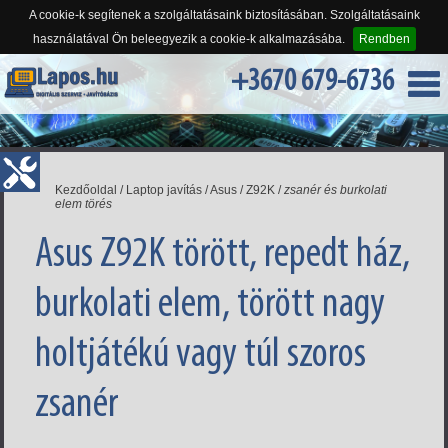
A cookie-k segítenek a szolgáltatásaink biztosításában. Szolgáltatásaink
használatával Ön beleegyezik a cookie-k alkalmazásába.
Rendben
+3670 679-6736
Kezdőoldal
/
Laptop javítás
/
Asus
/
Z92K
/
zsanér és burkolati
elem törés
Asus Z92K törött, repedt ház,
burkolati elem, törött nagy
holtjátékú vagy túl szoros
zsanér