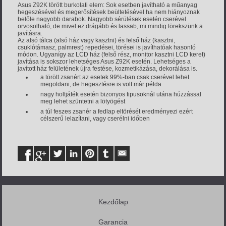
Asus Z92K törött burkolati elem: Sok esetben javítható a műanyag
hegeszésével és megerősítések beültetésével ha nem hiányoznak
belőle nagyobb darabok. Nagyobb sérülések esetén cserével
orvosolható, de mivel ez drágább és lassab, mi mindig törekszünk a
javításra.
Az alsó tálca (alsó ház vagy kasztni) és felső ház (kasztni,
csuklótámasz, palmrest) repedései, törései is javíthatóak hasonló
módon. Ugyanígy az LCD ház (felső rész, monitor kasztni LCD keret)
javítása is sokszor lehetséges Asus Z92K esetén. Lehetséges a
javított ház felületének újra festése, kozmetikázása, dekorálása is.
a törött zsanért az esetek 99%-ban csak cserével lehet
megoldani, de hegesztésre is volt már példa
nagy holtjáték esetén bizonyos tipusoknál utána húzzással
meg lehet szüntetni a lötyögést
a túl feszes zsanér a fedlap eltörését eredményezi ezért
célszerű lelazítani, vagy cserélni időben
Kezdőlap
Garancia