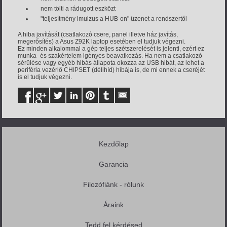
nem tölti a rádugott eszközt
"teljesítmény imulzus a HUB-on" üzenet a rendszertől
A hiba javítását (csatlakozó csere, panel illetve ház javítás,
megerősítés) a Asus Z92K laptop esetében el tudjuk végezni.
Ez minden alkalommal a gép teljes szétszerelését is jelenti, ezért ez
munka- és szakértelem igényes beavatkozás. Ha nem a csatlakozó
sérülése vagy egyéb hibás állapota okozza az USB hibát, az lehet a
periféria vezérlő CHIPSET (délihíd) hibája is, de mi ennek a cseréjét
is el tudjuk végezni.
Kezdőlap
Garancia
Filozófiánk - rólunk
Áraink
Tedd fel kérdésed