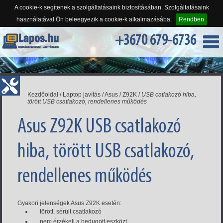
A cookie-k segítenek a szolgáltatásaink biztosításában. Szolgáltatásaink
használatával Ön beleegyezik a cookie-k alkalmazásába.
Rendben
+3670 679-6736
Kezdőoldal
/
Laptop javítás
/
Asus
/
Z92K
/
USB catlakozó hiba,
törött USB csatlakozó, rendellenes működés
Asus Z92K USB csatlakozó
hiba, törött USB csatlakozó,
rendellenes működés
Gyakori jelenségek Asus Z92K esetén:
törött, sérült csatlakozó
nem érzékeli a bedugott eszközt