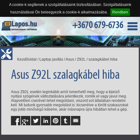
A cookie-k segítenek a szolgáltatásaink biztosításában. Szolgáltatásaink
használatával Ön beleegyezik a cookie-k alkalmazásába.
Rendben
+3670 679-6736
Kezdőoldal
/
Laptop javítás
/
Asus
/
Z92L
/
szalagkábel hiba
Asus Z92L szalagkábel hiba
Asus Z92L esetén leginkább arról ismerhető meg, hogy a kijelző
nyitási szögének változtatására jelentkezik, romlik el vagy javul meg.
Alapvetően cserével lehet megoldani, viszont ezt általában rendelni
kell. Mi tudunk gyorsabb megoldást is: kicserélve a törött szakaszokat
egy jobb minőségű kábelre, akár másnapra újra hibátlan lehet a gép.